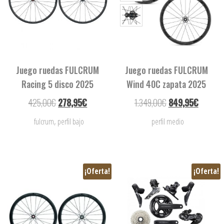
Juego ruedas FULCRUM
Juego ruedas FULCRUM
Racing 5 disco 2025
Wind 40C zapata 2025
425,00
€
278,95
€
1.349,00
€
849,95
€
,
fulcrum
perfil bajo
perfil medio
¡Oferta!
¡Oferta!