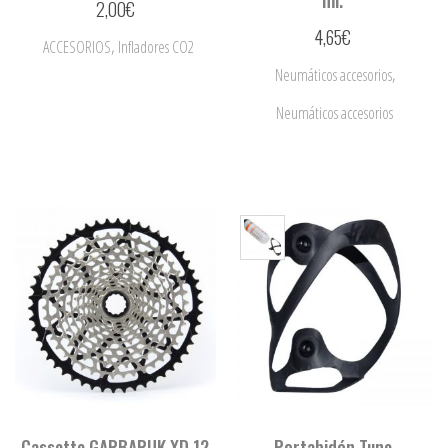
ml.
2,00
€
4,65
€
,
ACCESORIOS
Infladores CO2
,
Neumáticos accesorios
Neumáticos accesorios
Cassette GARBARUK XD 12
Portabidón Tune