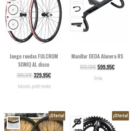
Juego ruedas FULCRUM
Manillar DEDA Alanera RS
SONIQ AL disco
930,00
€
599,95
€
399,00
€
329,95
€
Deda
,
fulcrum
perfil medio
¡Oferta!
¡Oferta!