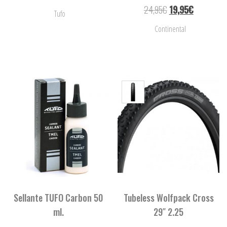
24,95
€
19,95
€
Tufo
Continental
Sellante TUFO Carbon 50
Tubeless Wolfpack Cross
ml.
29″ 2.25