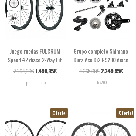
Juego ruedas FULCRUM
Grupo completo Shimano
Speed 42 disco 2-Way Fit
Dura Ace Di2 R9200 disco
2.264,00
€
1.498,95
€
4.265,00
€
2.249,95
€
perfil medio
R9200
¡Oferta!
¡Oferta!