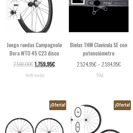
Juego ruedas Campagnolo
Bielas THM Clavicula SE con
Bora WTO 45 C23 disco
potenciómetro
2.590,00
€
1.759,95
€
2.524,95
€
–
2.594,95
€
Perfil medio
THM
¡Oferta!
¡Oferta!