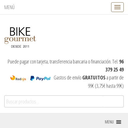
MENÚ
C
a
m
b
i
a
r
n
a
v
Puede pagar con tarjeta, transferencia bancaria o financiación. Tel.
96
e
379 25 49
g
a
Gastos de envío
GRATUITOS
a partir de
c
99€ (3,75€ hasta 99€)
i
ó
Buscar por:
n
Buscar
MENU