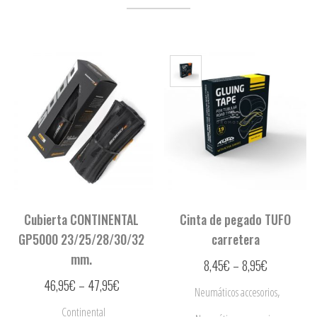
Cubierta CONTINENTAL
Cinta de pegado TUFO
GP5000 23/25/28/30/32
carretera
mm.
8,45
€
–
8,95
€
46,95
€
–
47,95
€
,
Neumáticos accesorios
Continental