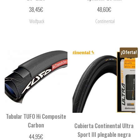
38,45
€
48,60
€
Wolfpack
Continental
¡Oferta!
Tubular TUFO Hi Composite
Carbon
Cubierta Continental Ultra
Sport III plegable negra
44,95
€