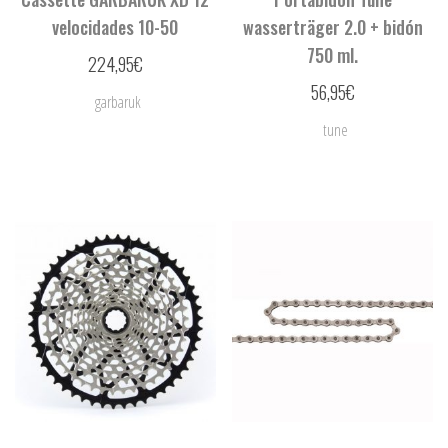
velocidades 10-50
wasserträger 2.0 + bidón
750 ml.
224,95
€
56,95
€
garbaruk
tune