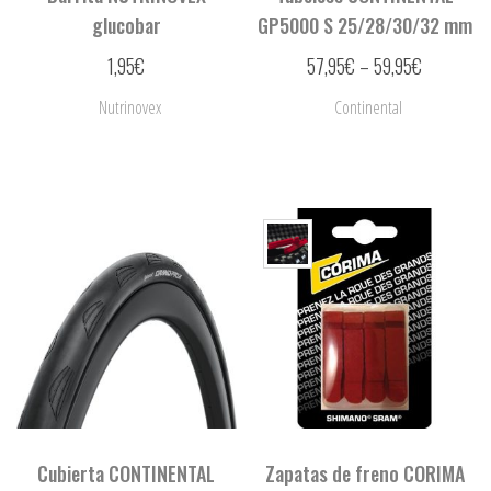
glucobar
GP5000 S 25/28/30/32 mm
1,95
€
57,95
€
–
59,95
€
Nutrinovex
Continental
Cubierta CONTINENTAL
Zapatas de freno CORIMA