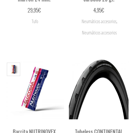
29,95
€
4,95
€
,
Tufo
Neumáticos accesorios
Neumáticos accesorios
Barrita NUTRINOVEX
Tubeless CONTINENTAL