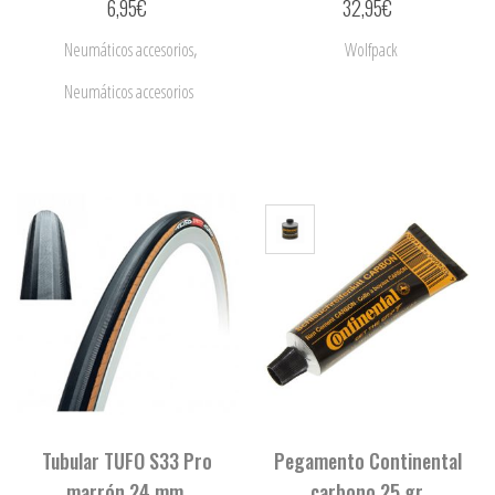
6,95
€
32,95
€
,
Neumáticos accesorios
Wolfpack
Neumáticos accesorios
Tubular TUFO S33 Pro
Pegamento Continental
marrón 24 mm.
carbono 25 gr.