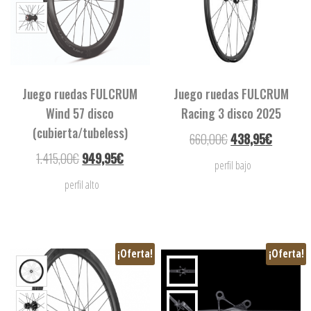
Juego ruedas FULCRUM
Juego ruedas FULCRUM
Wind 57 disco
Racing 3 disco 2025
(cubierta/tubeless)
660,00
€
438,95
€
1.415,00
€
949,95
€
perfil bajo
perfil alto
¡Oferta!
¡Oferta!