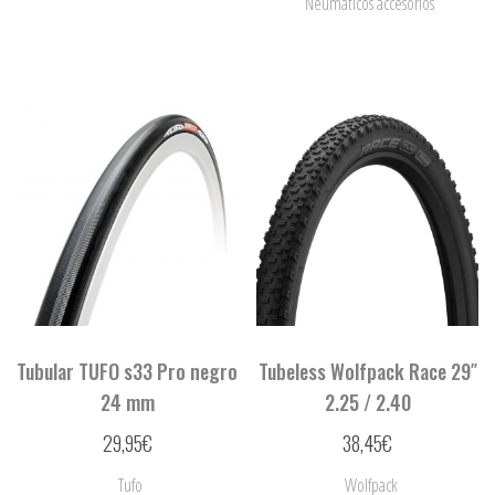
Neumáticos accesorios
Tubular TUFO s33 Pro negro
Tubeless Wolfpack Race 29″
24 mm
2.25 / 2.40
29,95
€
38,45
€
Tufo
Wolfpack