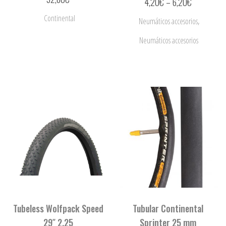
4,20
€
–
6,20
€
Continental
,
Neumáticos accesorios
Neumáticos accesorios
Tubeless Wolfpack Speed
Tubular Continental
29″ 2.25
Sprinter 25 mm