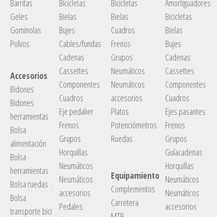
Barritas
Bicicletas
Bicicletas
Amortiguadores
Geles
Bielas
Bielas
Bicicletas
Gominolas
Bujes
Cuadros
Bielas
Polvos
Cables/fundas
Frenos
Bujes
Cadenas
Grupos
Cadenas
Cassettes
Neumáticos
Cassettes
Accesorios
Componentes
Neumáticos
Componentes
Bidones
Cuadros
accesorios
Cuadros
Bidones
Eje pedalier
Platos
Ejes pasantes
herramientas
Frenos
Potenciómetros
Frenos
Bolsa
Grupos
Ruedas
Grupos
alimentación
Horquillas
Guíacadenas
Bolsa
Neumáticos
Horquillas
herramientas
Equipamiento
Neumáticos
Neumáticos
Bolsa ruedas
Complementos
accesorios
Neumáticos
Bolsa
Carretera
Pedales
accesorios
transporte bici
MTB