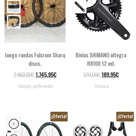
Juego ruedas Fulcrum Sharq
Bielas SHIMANO ultegra
disco.
R8100 12 vel.
2.460,00
€
1.745,95
€
320,00
€
189,95
€
,
fulcrum
perfil medio
Shimano
¡Oferta!
¡Oferta!