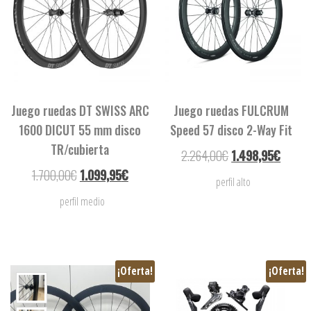
Juego ruedas DT SWISS ARC
Juego ruedas FULCRUM
1600 DICUT 55 mm disco
Speed 57 disco 2-Way Fit
TR/cubierta
2.264,00
€
1.498,95
€
1.700,00
€
1.099,95
€
perfil alto
perfil medio
¡Oferta!
¡Oferta!