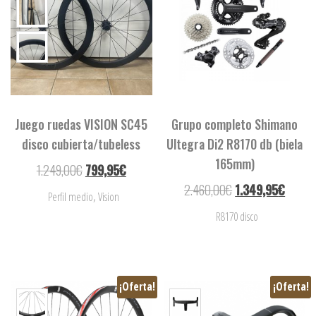
Juego ruedas VISION SC45
Grupo completo Shimano
disco cubierta/tubeless
Ultegra Di2 R8170 db (biela
165mm)
1.249,00
€
799,95
€
2.460,00
€
1.349,95
€
,
Perfil medio
Vision
R8170 disco
¡Oferta!
¡Oferta!