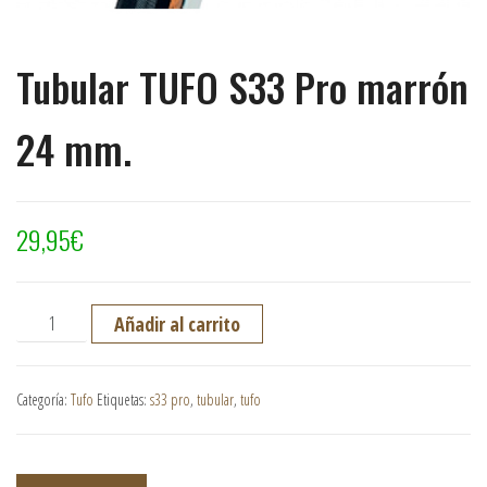
Tubular TUFO S33 Pro marrón
24 mm.
29,95
€
Tubular TUFO S33 Pro marrón 24 mm. cantidad
Añadir al carrito
Categoría:
Tufo
Etiquetas:
s33 pro
,
tubular
,
tufo