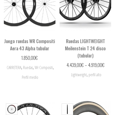
Juego ruedas WR Compositi
Ruedas LIGHTWEIGHT
Aera 43 Alpha tubular
Meilenstein T 24 disco
(tubular)
1.850,00
€
4.439,00
€
–
4.919,00
€
,
,
,
CARRETERA
Ruedas
Wr Compositi
,
Lightweight
perfil alto
Perfil medio