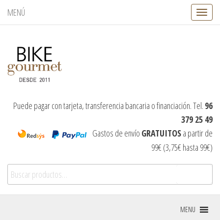
MENÚ
C
a
m
b
i
a
r
n
a
v
Puede pagar con tarjeta, transferencia bancaria o financiación. Tel.
96
e
379 25 49
g
a
Gastos de envío
GRATUITOS
a partir de
c
99€ (3,75€ hasta 99€)
i
ó
Buscar por:
n
Buscar
MENU