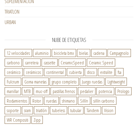
SUPLEMENTACION
TRIATLON
URBAN
NUBE DE ETIQUETAS
12 velocidades
aluminio
bicicleta bmx
bielas
cadena
Campagnolo
carbono
carretera
cassette
CeramicSpeed
Ceramic Speed
cerámico
cerámicos
continental
cubierta
disco
extralite
fsa
Fulcrum
Goma manetas
grupo completo
Juego ruedas
Lightweight
manillar
MTB
muc-off
pastillas frenos
pedalier
potencia
Prologo
Rodamientos
Rotor
ruedas
shimano
Sillín
sillín carbono
soporte
sram
triatlón
tubeless
tubular
Tándem
Vision
WR Compositi
Zipp