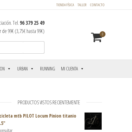
TIENDA FÍSICA
TALLER
CONTACTO
iación. Tel.
96 379 25 49
r de 99€ (3,75€ hasta 99€)
0
Buscar
LON
URBAN
RUNNING
MI CUENTA
PRODUCTOS VISTOS RECIENTEMENTE
cicleta mtb PILOT Locum Pinion titanio
.5"
consultar