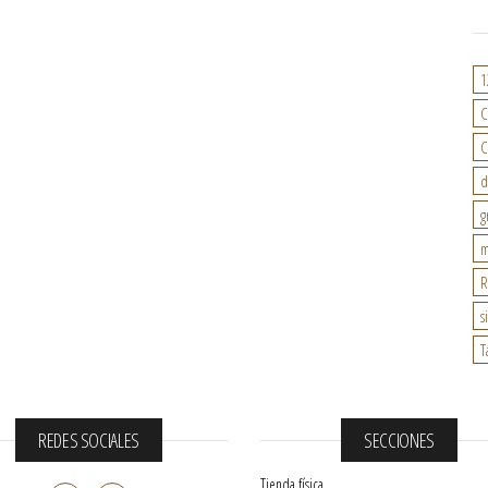
1
C
C
d
g
m
R
s
T
REDES SOCIALES
SECCIONES
Tienda física