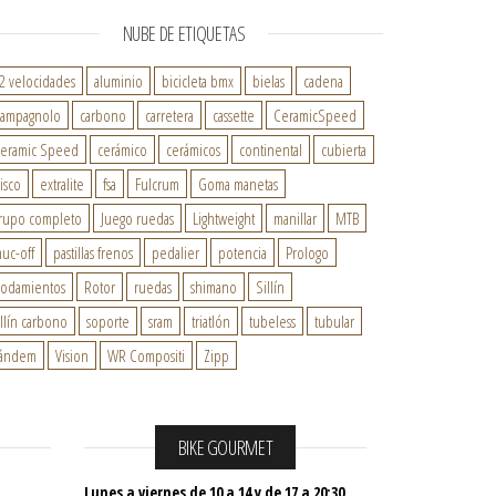
NUBE DE ETIQUETAS
2 velocidades
aluminio
bicicleta bmx
bielas
cadena
ampagnolo
carbono
carretera
cassette
CeramicSpeed
eramic Speed
cerámico
cerámicos
continental
cubierta
isco
extralite
fsa
Fulcrum
Goma manetas
rupo completo
Juego ruedas
Lightweight
manillar
MTB
uc-off
pastillas frenos
pedalier
potencia
Prologo
odamientos
Rotor
ruedas
shimano
Sillín
illín carbono
soporte
sram
triatlón
tubeless
tubular
ándem
Vision
WR Compositi
Zipp
BIKE GOURMET
Lunes a viernes de 10 a 14 y de 17 a 20:30