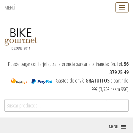
MENÚ
C
a
m
b
i
a
r
n
a
v
Puede pagar con tarjeta, transferencia bancaria o financiación. Tel.
96
e
379 25 49
g
a
Gastos de envío
GRATUITOS
a partir de
c
99€ (3,75€ hasta 99€)
i
ó
Buscar por:
n
Buscar
MENU