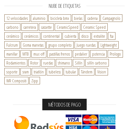
NUBE DE ETIQUETAS
12 velocidades
aluminio
bicicleta bmx
bielas
cadena
Campagnolo
carbono
carretera
cassette
CeramicSpeed
Ceramic Speed
cerámico
cerámicos
continental
cubierta
disco
extralite
fsa
Fulcrum
Goma manetas
grupo completo
Juego ruedas
Lightweight
manillar
MTB
muc-off
pastillas frenos
pedalier
potencia
Prologo
Rodamientos
Rotor
ruedas
shimano
Sillín
sillín carbono
soporte
sram
triatlón
tubeless
tubular
Tándem
Vision
WR Compositi
Zipp
MÉTODOS DE PAGO