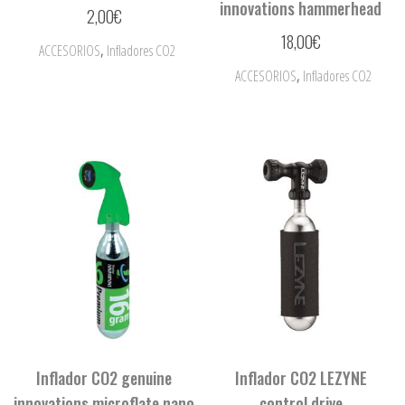
innovations hammerhead
2,00
€
18,00
€
,
ACCESORIOS
Infladores CO2
,
ACCESORIOS
Infladores CO2
Inflador CO2 genuine
Inflador CO2 LEZYNE
innovations microflate nano
control drive