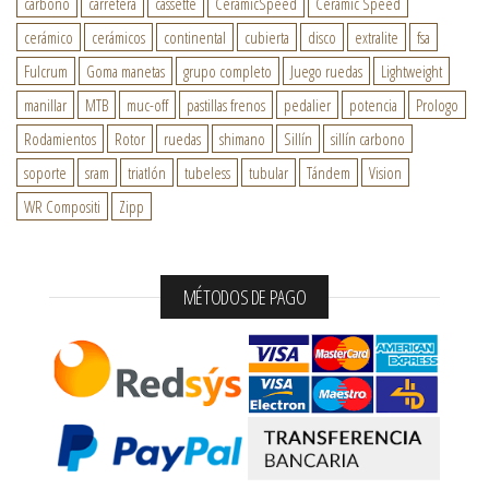
carbono
carretera
cassette
CeramicSpeed
Ceramic Speed
cerámico
cerámicos
continental
cubierta
disco
extralite
fsa
Fulcrum
Goma manetas
grupo completo
Juego ruedas
Lightweight
manillar
MTB
muc-off
pastillas frenos
pedalier
potencia
Prologo
Rodamientos
Rotor
ruedas
shimano
Sillín
sillín carbono
soporte
sram
triatlón
tubeless
tubular
Tándem
Vision
WR Compositi
Zipp
MÉTODOS DE PAGO