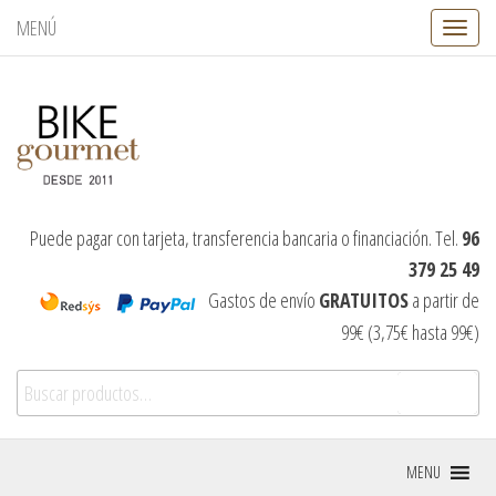
MENÚ
C
a
m
b
i
a
r
n
a
v
Puede pagar con tarjeta, transferencia bancaria o financiación. Tel.
96
e
379 25 49
g
a
Gastos de envío
GRATUITOS
a partir de
c
99€ (3,75€ hasta 99€)
i
ó
Buscar por:
n
Buscar
MENU