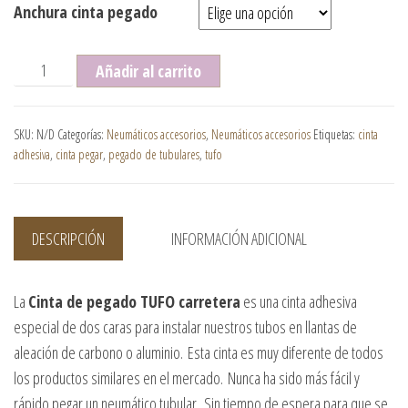
Anchura cinta pegado
Cinta de pegado TUFO carretera cantidad
Añadir al carrito
SKU:
N/D
Categorías:
Neumáticos accesorios
,
Neumáticos accesorios
Etiquetas:
cinta
adhesiva
,
cinta pegar
,
pegado de tubulares
,
tufo
DESCRIPCIÓN
INFORMACIÓN ADICIONAL
La
Cinta de pegado TUFO carretera
es una cinta adhesiva
especial de dos caras para instalar nuestros tubos en llantas de
aleación de carbono o aluminio. Esta cinta es muy diferente de todos
los productos similares en el mercado. Nunca ha sido más fácil y
rápido pegar un neumático tubular. Sin tiempo de espera para que se