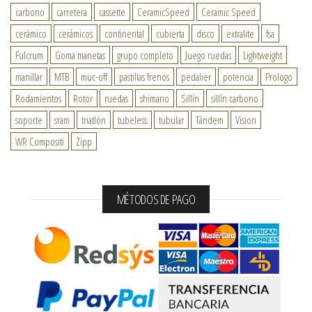
carbono
carretera
cassette
CeramicSpeed
Ceramic Speed
cerámico
cerámicos
continental
cubierta
disco
extralite
fsa
Fulcrum
Goma manetas
grupo completo
Juego ruedas
Lightweight
manillar
MTB
muc-off
pastillas frenos
pedalier
potencia
Prologo
Rodamientos
Rotor
ruedas
shimano
Sillín
sillín carbono
soporte
sram
triatlón
tubeless
tubular
Tándem
Vision
WR Compositi
Zipp
MÉTODOS DE PAGO