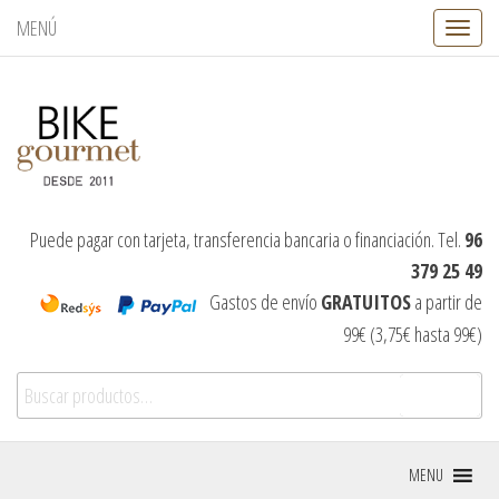
MENÚ
C
a
m
b
i
a
r
n
a
v
Puede pagar con tarjeta, transferencia bancaria o financiación. Tel.
96
e
379 25 49
g
a
Gastos de envío
GRATUITOS
a partir de
c
99€ (3,75€ hasta 99€)
i
ó
Buscar por:
n
Buscar
MENU