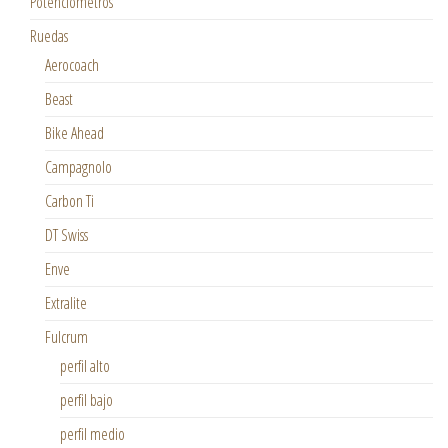
Potenciómetros
Ruedas
Aerocoach
Beast
Bike Ahead
Campagnolo
Carbon Ti
DT Swiss
Enve
Extralite
Fulcrum
perfil alto
perfil bajo
perfil medio