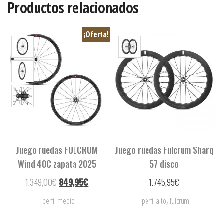
Productos relacionados
¡Oferta!
Juego ruedas FULCRUM
Juego ruedas Fulcrum Sharq
Wind 40C zapata 2025
57 disco
1.349,00
€
849,95
€
1.745,95
€
,
perfil medio
perfil alto
fulcrum