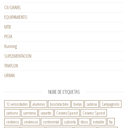
CX/GRAVEL
EQUIPAMIENTO
MTB
PISTA
Running
SUPLEMENTACION
TRIATLON
URBAN
NUBE DE ETIQUETAS
12 velocidades
aluminio
bicicleta bmx
bielas
cadena
Campagnolo
carbono
carretera
cassette
CeramicSpeed
Ceramic Speed
cerámico
cerámicos
continental
cubierta
disco
extralite
fsa