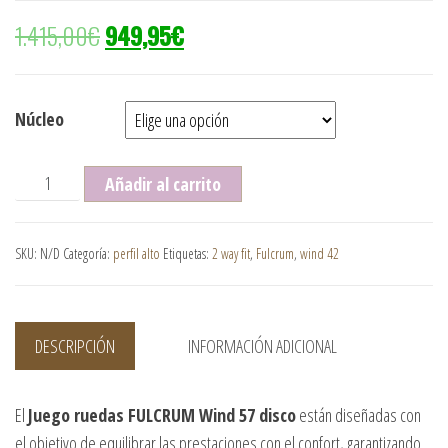
1.415,00
€
949,95
€
Núcleo
Juego ruedas FULCRUM Wind 57 disco (cubierta/tubeless) c
Añadir al carrito
SKU:
N/D
Categoría:
perfil alto
Etiquetas:
2 way fit
,
Fulcrum
,
wind 42
DESCRIPCIÓN
INFORMACIÓN ADICIONAL
El
Juego ruedas FULCRUM Wind 57 disco
están diseñadas con
el objetivo de equilibrar las prestaciones con el confort, garantizando