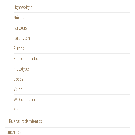
Lightweight
Núcleos
Parcours
Partington
Pi rope
Princeton carbon
Prototype
Scope
Vision
Wr Compositi
Zipp
Ruedas rodamientos
CUIDADOS