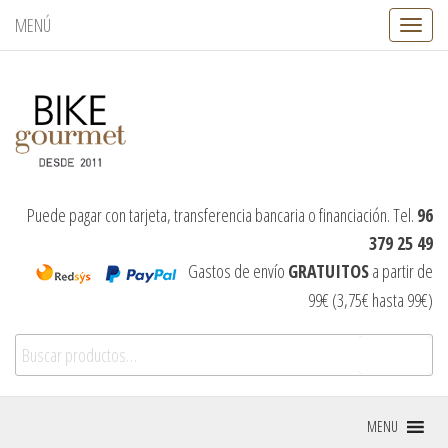
MENÚ
C
a
m
b
i
a
r
n
a
v
Puede pagar con tarjeta, transferencia bancaria o financiación. Tel.
96
e
379 25 49
g
a
Gastos de envío
GRATUITOS
a partir de
c
99€ (3,75€ hasta 99€)
i
ó
Buscar por:
n
Buscar
MENU