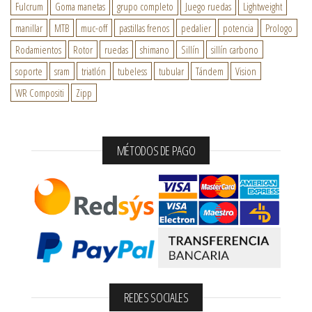
Fulcrum
Goma manetas
grupo completo
Juego ruedas
Lightweight
manillar
MTB
muc-off
pastillas frenos
pedalier
potencia
Prologo
Rodamientos
Rotor
ruedas
shimano
Sillín
sillín carbono
soporte
sram
triatlón
tubeless
tubular
Tándem
Vision
WR Compositi
Zipp
MÉTODOS DE PAGO
REDES SOCIALES