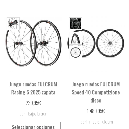
Juego ruedas FULCRUM
Juego ruedas FULCRUM
Racing 5 2025 zapata
Speed 40 Competizione
disco
239,95
€
1.489,95
€
,
perfil bajo
fulcrum
,
perfil medio
fulcrum
Seleccionar opciones