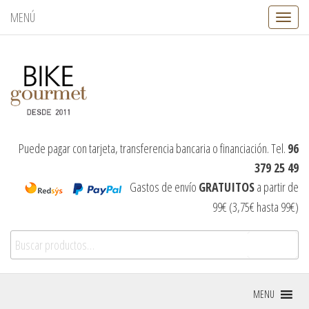
MENÚ
C
a
m
b
i
a
r
n
a
v
Puede pagar con tarjeta, transferencia bancaria o financiación. Tel.
96
e
379 25 49
g
a
Gastos de envío
GRATUITOS
a partir de
c
99€ (3,75€ hasta 99€)
i
ó
Buscar por:
n
Buscar
MENU