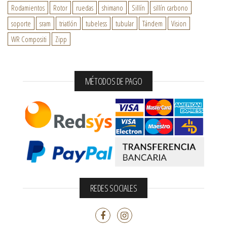
Rodamientos
Rotor
ruedas
shimano
Sillín
sillín carbono
soporte
sram
triatlón
tubeless
tubular
Tándem
Vision
WR Compositi
Zipp
MÉTODOS DE PAGO
REDES SOCIALES