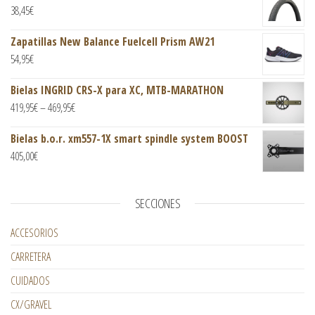
38,45
€
Zapatillas New Balance Fuelcell Prism AW21
54,95
€
Bielas INGRID CRS-X para XC, MTB-MARATHON
419,95
€
–
469,95
€
Bielas b.o.r. xm557-1X smart spindle system BOOST
405,00
€
SECCIONES
ACCESORIOS
CARRETERA
CUIDADOS
CX/GRAVEL