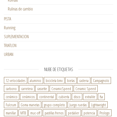
Ruedas
Rulinas de cambio
PISTA
Running
SUPLEMENTACION
TRIATLON
URBAN
NUBE DE ETIQUETAS
12 velocidades
aluminio
bicicleta bmx
bielas
cadena
Campagnolo
carbono
carretera
cassette
CeramicSpeed
Ceramic Speed
cerámico
cerámicos
continental
cubierta
disco
extralite
fsa
Fulcrum
Goma manetas
grupo completo
Juego ruedas
Lightweight
manillar
MTB
muc-off
pastillas frenos
pedalier
potencia
Prologo