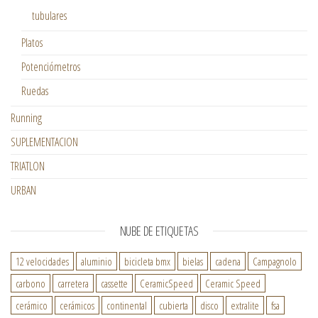
tubulares
Platos
Potenciómetros
Ruedas
Running
SUPLEMENTACION
TRIATLON
URBAN
NUBE DE ETIQUETAS
12 velocidades
aluminio
bicicleta bmx
bielas
cadena
Campagnolo
carbono
carretera
cassette
CeramicSpeed
Ceramic Speed
cerámico
cerámicos
continental
cubierta
disco
extralite
fsa