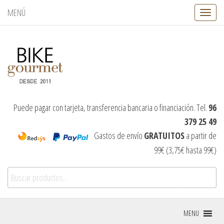
MENÚ
C
a
m
b
i
a
r
n
a
v
Puede pagar con tarjeta, transferencia bancaria o financiación. Tel.
96
e
379 25 49
g
a
Gastos de envío
GRATUITOS
a partir de
c
99€ (3,75€ hasta 99€)
i
ó
Buscar por:
n
Buscar
MENU