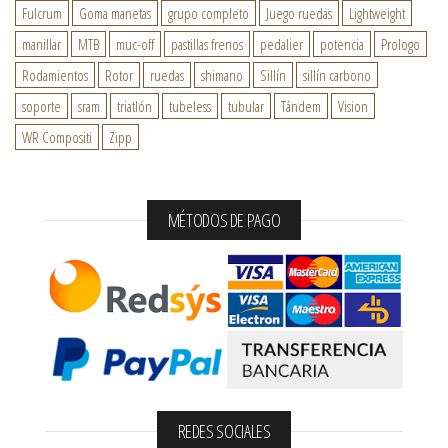
Fulcrum
Goma manetas
grupo completo
Juego ruedas
Lightweight
manillar
MTB
muc-off
pastillas frenos
pedalier
potencia
Prologo
Rodamientos
Rotor
ruedas
shimano
Sillín
sillín carbono
soporte
sram
triatlón
tubeless
tubular
Tándem
Vision
WR Compositi
Zipp
MÉTODOS DE PAGO
REDES SOCIALES