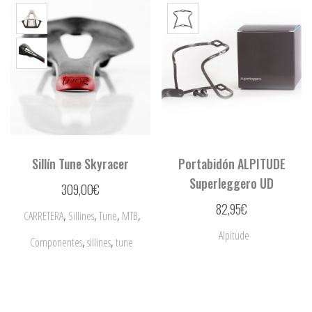
Sillín Tune Skyracer
Portabidón ALPITUDE
Superleggero UD
309,00
€
82,95
€
,
,
,
,
CARRETERA
Sillines
Tune
MTB
Alpitude
,
,
Componentes
sillines
tune