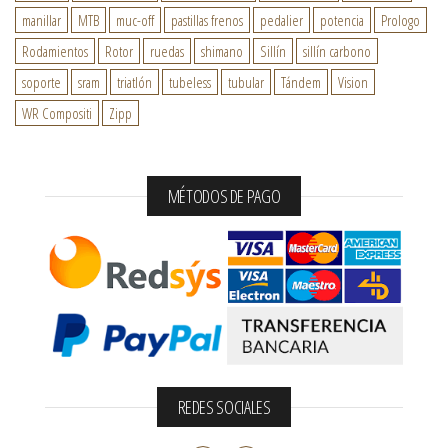
manillar
MTB
muc-off
pastillas frenos
pedalier
potencia
Prologo
Rodamientos
Rotor
ruedas
shimano
Sillín
sillín carbono
soporte
sram
triatlón
tubeless
tubular
Tándem
Vision
WR Compositi
Zipp
MÉTODOS DE PAGO
REDES SOCIALES