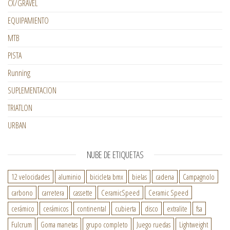
CX/GRAVEL
EQUIPAMIENTO
MTB
PISTA
Running
SUPLEMENTACION
TRIATLON
URBAN
NUBE DE ETIQUETAS
12 velocidades
aluminio
bicicleta bmx
bielas
cadena
Campagnolo
carbono
carretera
cassette
CeramicSpeed
Ceramic Speed
cerámico
cerámicos
continental
cubierta
disco
extralite
fsa
Fulcrum
Goma manetas
grupo completo
Juego ruedas
Lightweight