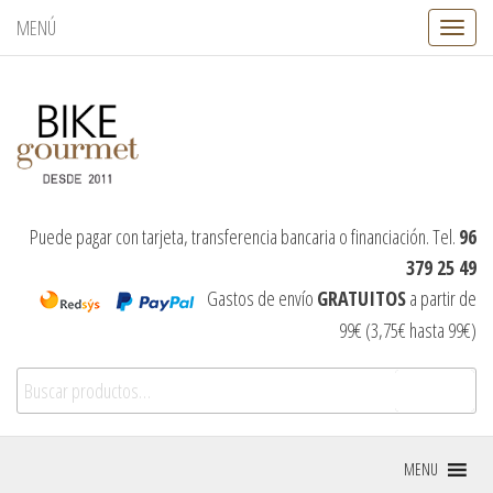
MENÚ
C
a
m
b
i
a
r
n
a
v
Puede pagar con tarjeta, transferencia bancaria o financiación. Tel.
96
e
379 25 49
g
a
Gastos de envío
GRATUITOS
a partir de
c
99€ (3,75€ hasta 99€)
i
ó
Buscar por:
n
Buscar
MENU