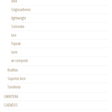
elite
Grigiocarbonio
lightweight
Schmolke
tacx
Topeak
tune
wr compositi
Rodillos
Soportes bicis
Tornillería
CARRETERA
CUIDADOS