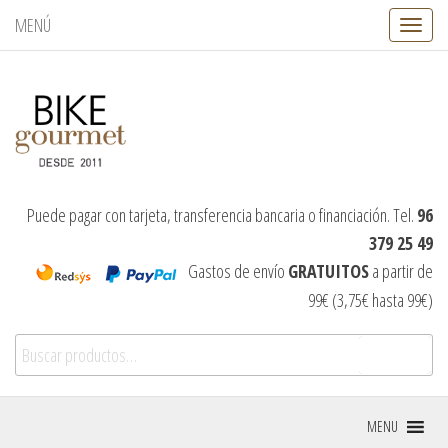
MENÚ
C
a
m
b
i
a
r
n
a
v
Puede pagar con tarjeta, transferencia bancaria o financiación. Tel.
96
e
379 25 49
g
a
Gastos de envío
GRATUITOS
a partir de
c
99€ (3,75€ hasta 99€)
i
ó
Buscar por:
n
Buscar
MENU