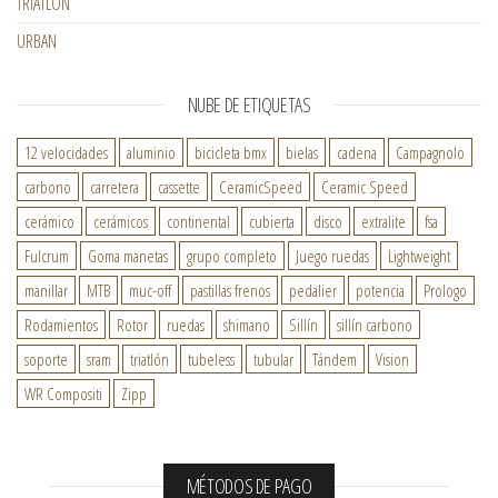
TRIATLON
URBAN
NUBE DE ETIQUETAS
12 velocidades
aluminio
bicicleta bmx
bielas
cadena
Campagnolo
carbono
carretera
cassette
CeramicSpeed
Ceramic Speed
cerámico
cerámicos
continental
cubierta
disco
extralite
fsa
Fulcrum
Goma manetas
grupo completo
Juego ruedas
Lightweight
manillar
MTB
muc-off
pastillas frenos
pedalier
potencia
Prologo
Rodamientos
Rotor
ruedas
shimano
Sillín
sillín carbono
soporte
sram
triatlón
tubeless
tubular
Tándem
Vision
WR Compositi
Zipp
MÉTODOS DE PAGO