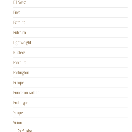
DT Swiss
Enve
Extralite
Fulcrum
Lightweight
Núcleos
Parcours
Partington
Pi rope
Princeton carbon
Prototype
Scope
Vision
Perfil alto