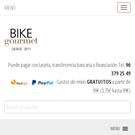
MENÚ
C
a
m
b
i
a
r
n
a
v
Puede pagar con tarjeta, transferencia bancaria o financiación. Tel.
96
e
379 25 49
g
a
Gastos de envío
GRATUITOS
a partir de
c
99€ (3,75€ hasta 99€)
i
ó
Buscar por:
n
Buscar
MENU