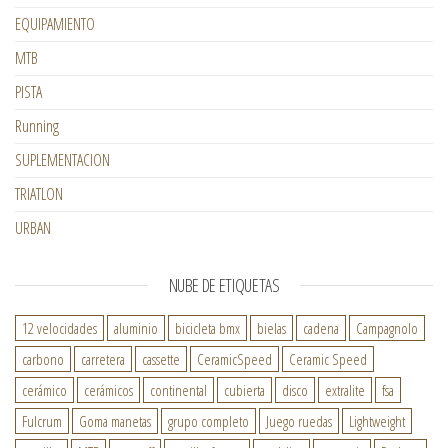
EQUIPAMIENTO
MTB
PISTA
Running
SUPLEMENTACION
TRIATLON
URBAN
NUBE DE ETIQUETAS
12 velocidades
aluminio
bicicleta bmx
bielas
cadena
Campagnolo
carbono
carretera
cassette
CeramicSpeed
Ceramic Speed
cerámico
cerámicos
continental
cubierta
disco
extralite
fsa
Fulcrum
Goma manetas
grupo completo
Juego ruedas
Lightweight