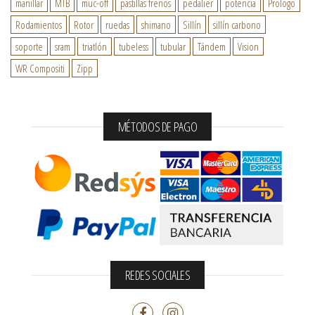
manillar
MTB
muc-off
pastillas frenos
pedalier
potencia
Prologo
Rodamientos
Rotor
ruedas
shimano
Sillín
sillín carbono
soporte
sram
triatlón
tubeless
tubular
Tándem
Vision
WR Compositi
Zipp
MÉTODOS DE PAGO
REDES SOCIALES