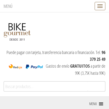
MENÚ
C
a
m
b
i
a
r
n
a
v
Puede pagar con tarjeta, transferencia bancaria o financiación. Tel.
96
e
379 25 49
g
a
Gastos de envío
GRATUITOS
a partir de
c
99€ (3,75€ hasta 99€)
i
ó
Buscar por:
n
Buscar
MENU