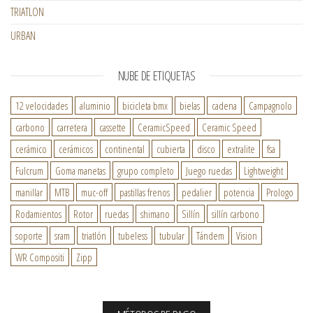
TRIATLON
URBAN
NUBE DE ETIQUETAS
12 velocidades
aluminio
bicicleta bmx
bielas
cadena
Campagnolo
carbono
carretera
cassette
CeramicSpeed
Ceramic Speed
cerámico
cerámicos
continental
cubierta
disco
extralite
fsa
Fulcrum
Goma manetas
grupo completo
Juego ruedas
Lightweight
manillar
MTB
muc-off
pastillas frenos
pedalier
potencia
Prologo
Rodamientos
Rotor
ruedas
shimano
Sillín
sillín carbono
soporte
sram
triatlón
tubeless
tubular
Tándem
Vision
WR Compositi
Zipp