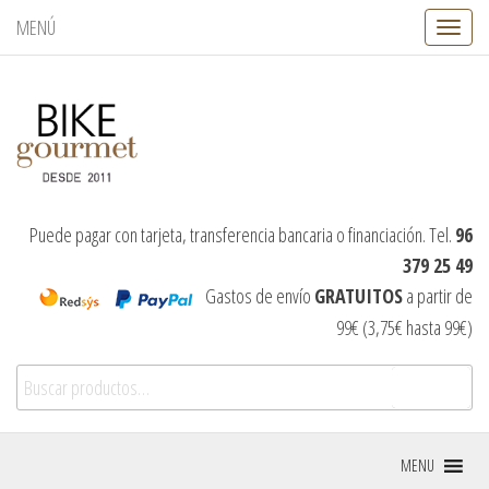
MENÚ
C
a
m
b
i
a
r
n
a
v
Puede pagar con tarjeta, transferencia bancaria o financiación. Tel.
96
e
379 25 49
g
a
Gastos de envío
GRATUITOS
a partir de
c
99€ (3,75€ hasta 99€)
i
ó
Buscar por:
n
Buscar
MENU