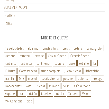
SUPLEMENTACION
TRIATLON
URBAN
NUBE DE ETIQUETAS
12 velocidades
aluminio
bicicleta bmx
bielas
cadena
Campagnolo
carbono
carretera
cassette
CeramicSpeed
Ceramic Speed
cerámico
cerámicos
continental
cubierta
disco
extralite
fsa
Fulcrum
Goma manetas
grupo completo
Juego ruedas
Lightweight
manillar
MTB
muc-off
pastillas frenos
pedalier
potencia
Prologo
Rodamientos
Rotor
ruedas
shimano
Sillín
sillín carbono
soporte
sram
triatlón
tubeless
tubular
Tándem
Vision
WR Compositi
Zipp