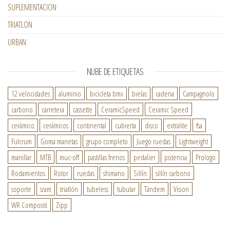
SUPLEMENTACION
TRIATLON
URBAN
NUBE DE ETIQUETAS
12 velocidades
aluminio
bicicleta bmx
bielas
cadena
Campagnolo
carbono
carretera
cassette
CeramicSpeed
Ceramic Speed
cerámico
cerámicos
continental
cubierta
disco
extralite
fsa
Fulcrum
Goma manetas
grupo completo
Juego ruedas
Lightweight
manillar
MTB
muc-off
pastillas frenos
pedalier
potencia
Prologo
Rodamientos
Rotor
ruedas
shimano
Sillín
sillín carbono
soporte
sram
triatlón
tubeless
tubular
Tándem
Vision
WR Compositi
Zipp