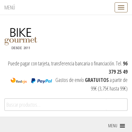
MENÚ
C
a
m
b
i
a
r
n
a
v
Puede pagar con tarjeta, transferencia bancaria o financiación. Tel.
96
e
379 25 49
g
a
Gastos de envío
GRATUITOS
a partir de
c
99€ (3,75€ hasta 99€)
i
ó
Buscar por:
n
Buscar
MENU