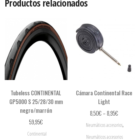
Productos relacionados
Tubeless CONTINENTAL
Cámara Continental Race
GP5000 S 25/28/30 mm
Light
negro/marrón
8,50
€
–
8,95
€
59,95
€
,
Neumáticos accesorios
Continental
Neumáticos accesorios