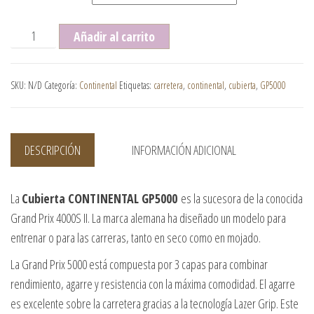
Cubierta CONTINENTAL GP5000 23/25/28/30/32 mm. cantida
Añadir al carrito
SKU:
N/D
Categoría:
Continental
Etiquetas:
carretera
,
continental
,
cubierta
,
GP5000
DESCRIPCIÓN
INFORMACIÓN ADICIONAL
La
Cubierta CONTINENTAL GP5000
es la sucesora de la conocida
Grand Prix 4000S II. La marca alemana ha diseñado un modelo para
entrenar o para las carreras, tanto en seco como en mojado.
La Grand Prix 5000 está compuesta por 3 capas para combinar
rendimiento, agarre y resistencia con la máxima comodidad. El agarre
es excelente sobre la carretera gracias a la tecnología Lazer Grip. Este