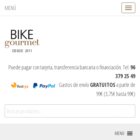
MENÚ
C
a
m
b
i
a
r
n
a
v
Puede pagar con tarjeta, transferencia bancaria o financiación. Tel.
96
e
379 25 49
g
a
Gastos de envío
GRATUITOS
a partir de
c
99€ (3,75€ hasta 99€)
i
ó
Buscar por:
n
Buscar
MENU