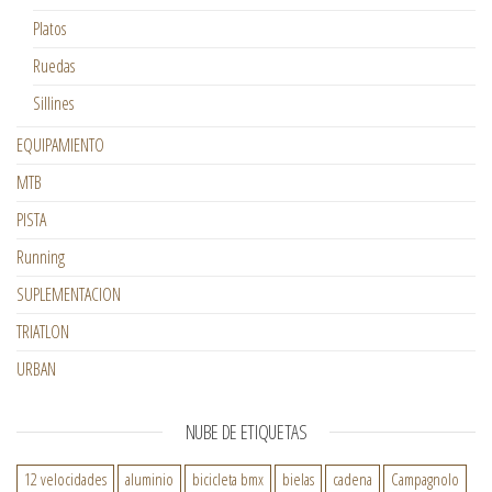
Platos
Ruedas
Sillines
EQUIPAMIENTO
MTB
PISTA
Running
SUPLEMENTACION
TRIATLON
URBAN
NUBE DE ETIQUETAS
12 velocidades
aluminio
bicicleta bmx
bielas
cadena
Campagnolo