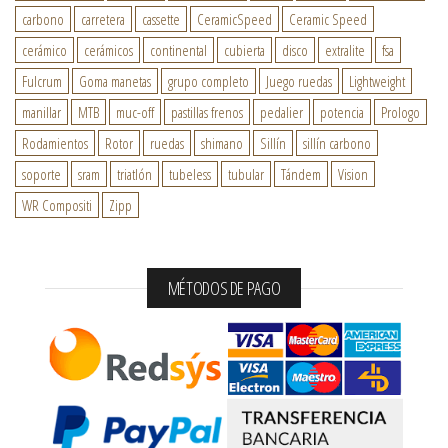
carbono
carretera
cassette
CeramicSpeed
Ceramic Speed
cerámico
cerámicos
continental
cubierta
disco
extralite
fsa
Fulcrum
Goma manetas
grupo completo
Juego ruedas
Lightweight
manillar
MTB
muc-off
pastillas frenos
pedalier
potencia
Prologo
Rodamientos
Rotor
ruedas
shimano
Sillín
sillín carbono
soporte
sram
triatlón
tubeless
tubular
Tándem
Vision
WR Compositi
Zipp
MÉTODOS DE PAGO