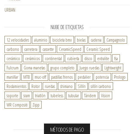
URBAN
NUBE DE ETIQUETAS
12 velocidades
aluminio
bicicleta bmx
bielas
cadena
Campagnolo
carbono
carretera
cassette
CeramicSpeed
Ceramic Speed
cerámico
cerámicos
continental
cubierta
disco
extralite
fsa
Fulcrum
Goma manetas
grupo completo
Juego ruedas
Lightweight
manillar
MTB
muc-off
pastillas frenos
pedalier
potencia
Prologo
Rodamientos
Rotor
ruedas
shimano
Sillín
sillín carbono
soporte
sram
triatlón
tubeless
tubular
Tándem
Vision
WR Compositi
Zipp
MÉTODOS DE PAGO