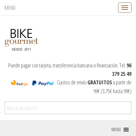
MENÚ
C
a
m
b
i
a
r
n
a
v
Puede pagar con tarjeta, transferencia bancaria o financiación. Tel.
96
e
379 25 49
g
a
Gastos de envío
GRATUITOS
a partir de
c
99€ (3,75€ hasta 99€)
i
ó
Buscar por:
n
Buscar
MENU