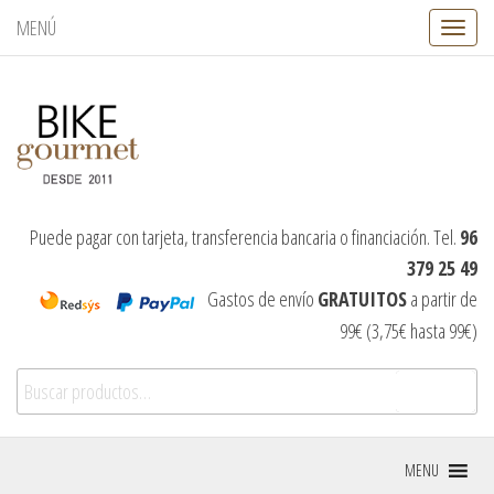
MENÚ
C
a
m
b
i
a
r
n
a
v
Puede pagar con tarjeta, transferencia bancaria o financiación. Tel.
96
e
379 25 49
g
a
Gastos de envío
GRATUITOS
a partir de
c
99€ (3,75€ hasta 99€)
i
ó
Buscar por:
n
Buscar
MENU