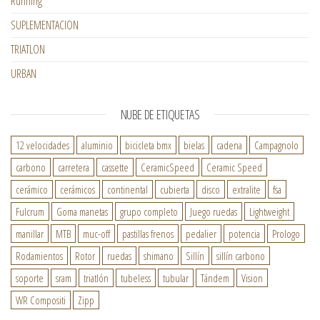
Running
SUPLEMENTACION
TRIATLON
URBAN
NUBE DE ETIQUETAS
12 velocidades
aluminio
bicicleta bmx
bielas
cadena
Campagnolo
carbono
carretera
cassette
CeramicSpeed
Ceramic Speed
cerámico
cerámicos
continental
cubierta
disco
extralite
fsa
Fulcrum
Goma manetas
grupo completo
Juego ruedas
Lightweight
manillar
MTB
muc-off
pastillas frenos
pedalier
potencia
Prologo
Rodamientos
Rotor
ruedas
shimano
Sillín
sillín carbono
soporte
sram
triatlón
tubeless
tubular
Tándem
Vision
WR Compositi
Zipp