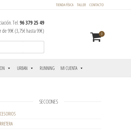
TIENDA FÍSICA
TALLER
CONTACTO
iación. Tel.
96 379 25 49
r de 99€ (3,75€ hasta 99€)
0
Buscar
LON
URBAN
RUNNING
MI CUENTA
SECCIONES
CESORIOS
RRETERA