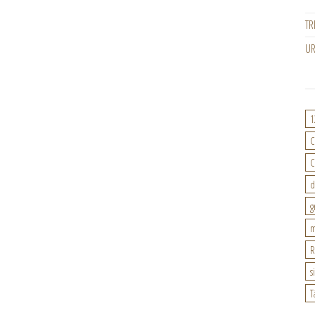
TR
U
1
C
C
d
g
m
R
s
T