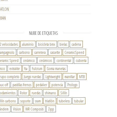
IATLON
RBAN
NUBE DE ETIQUETAS
2 velocidades
aluminio
bicicleta bmx
bielas
cadena
ampagnolo
carbono
carretera
cassette
CeramicSpeed
eramic Speed
cerámico
cerámicos
continental
cubierta
isco
extralite
fsa
Fulcrum
Goma manetas
rupo completo
Juego ruedas
Lightweight
manillar
MTB
uc-off
pastillas frenos
pedalier
potencia
Prologo
odamientos
Rotor
ruedas
shimano
Sillín
illín carbono
soporte
sram
triatlón
tubeless
tubular
ándem
Vision
WR Compositi
Zipp