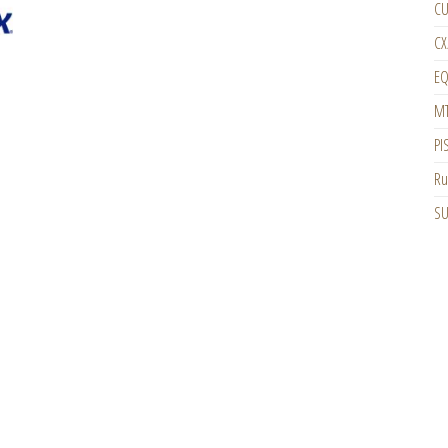
CU
CX
EQ
M
PI
Ru
SU