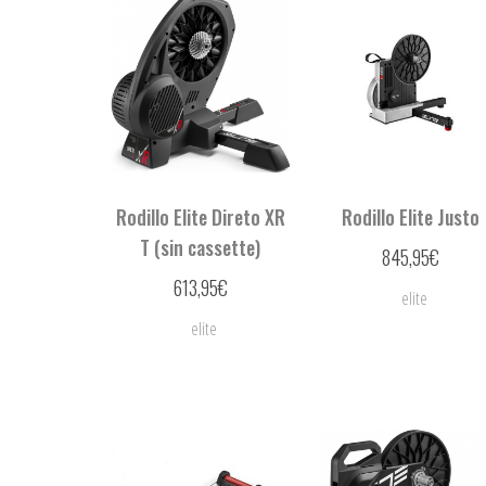
Rodillo Elite Direto XR
Rodillo Elite Justo
T (sin cassette)
845,95
€
613,95
€
elite
elite