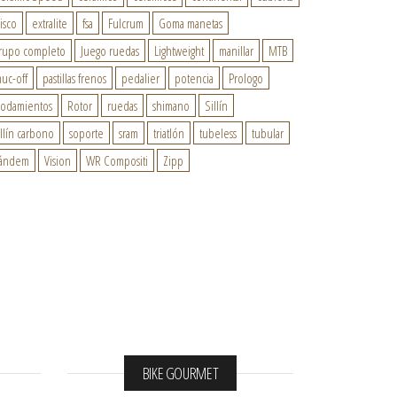
isco
extralite
fsa
Fulcrum
Goma manetas
rupo completo
Juego ruedas
Lightweight
manillar
MTB
uc-off
pastillas frenos
pedalier
potencia
Prologo
odamientos
Rotor
ruedas
shimano
Sillín
illín carbono
soporte
sram
triatlón
tubeless
tubular
ándem
Vision
WR Compositi
Zipp
BIKE GOURMET