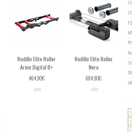
CU
CX
EQ
M
PI
Ru
Rodillo Elite Roller
Rodillo Elite Roller
SU
Arion Digital B+
Nero
TR
464,90
€
684,90
€
U
elite
elite
1
C
C