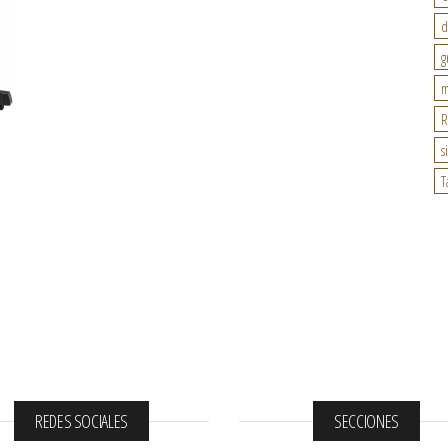
d
g
m
R
s
T
REDES SOCIALES
SECCIONES