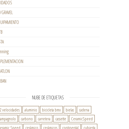
IDADOS
/GRAVEL
UIPAMIENTO
TB
STA
nning
PLEMENTACION
IATLON
RBAN
NUBE DE ETIQUETAS
2 velocidades
aluminio
bicicleta bmx
bielas
cadena
ampagnolo
carbono
carretera
cassette
CeramicSpeed
eramic Speed
cerámico
cerámicos
continental
cubierta