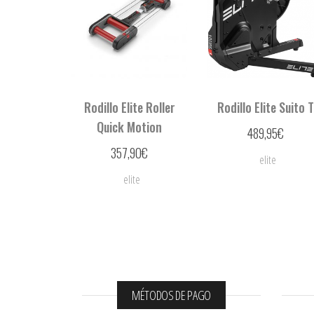
Rodillo Elite Roller
Rodillo Elite Suito T
Quick Motion
489,95
€
357,90
€
elite
elite
MÉTODOS DE PAGO