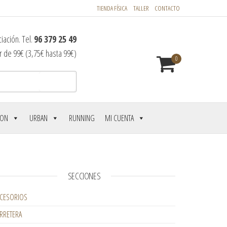
TIENDA FÍSICA
TALLER
CONTACTO
iación. Tel.
96 379 25 49
r de 99€ (3,75€ hasta 99€)
0
Buscar
LON
URBAN
RUNNING
MI CUENTA
SECCIONES
CESORIOS
RRETERA