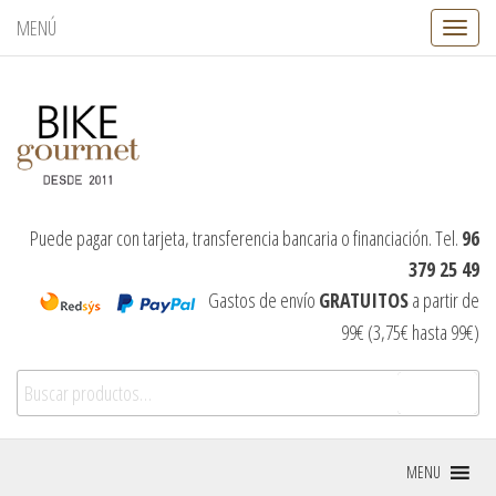
MENÚ
C
a
m
b
i
a
r
n
a
v
Puede pagar con tarjeta, transferencia bancaria o financiación. Tel.
96
e
379 25 49
g
a
Gastos de envío
GRATUITOS
a partir de
c
99€ (3,75€ hasta 99€)
i
ó
Buscar por:
n
Buscar
MENU