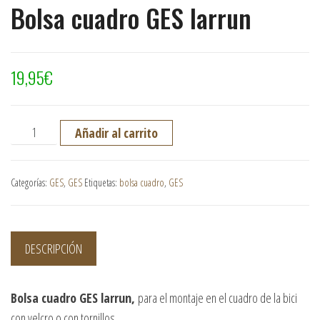
Bolsa cuadro GES larrun
19,95
€
Bolsa cuadro GES larrun cantidad
Añadir al carrito
Categorías:
GES
,
GES
Etiquetas:
bolsa cuadro
,
GES
DESCRIPCIÓN
Bolsa cuadro GES larrun,
para el montaje en el cuadro de la bici
con velcro o con tornillos.