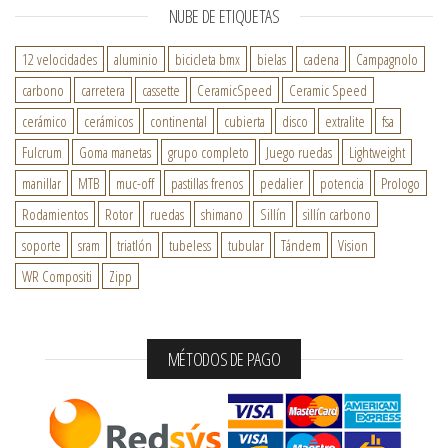
NUBE DE ETIQUETAS
12 velocidades
aluminio
bicicleta bmx
bielas
cadena
Campagnolo
carbono
carretera
cassette
CeramicSpeed
Ceramic Speed
cerámico
cerámicos
continental
cubierta
disco
extralite
fsa
Fulcrum
Goma manetas
grupo completo
Juego ruedas
Lightweight
manillar
MTB
muc-off
pastillas frenos
pedalier
potencia
Prologo
Rodamientos
Rotor
ruedas
shimano
Sillín
sillín carbono
soporte
sram
triatlón
tubeless
tubular
Tándem
Vision
WR Compositi
Zipp
MÉTODOS DE PAGO