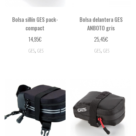
Bolsa sillín GES pack-
Bolsa delantera GES
compact
ANBOTO gris
14,95
€
25,45
€
,
,
GES
GES
GES
GES