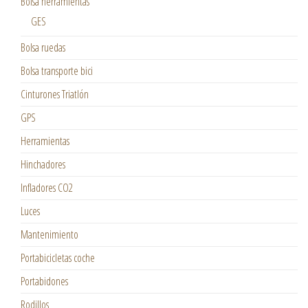
Bolsa herramientas
GES
Bolsa ruedas
Bolsa transporte bici
Cinturones Triatlón
GPS
Herramientas
Hinchadores
Infladores CO2
Luces
Mantenimiento
Portabicicletas coche
Portabidones
Rodillos