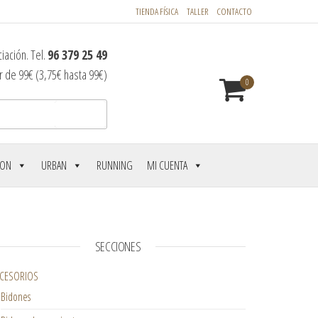
TIENDA FÍSICA
TALLER
CONTACTO
iación. Tel.
96 379 25 49
r de 99€ (3,75€ hasta 99€)
0
Buscar
LON
URBAN
RUNNING
MI CUENTA
SECCIONES
CESORIOS
Bidones