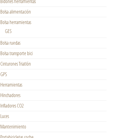
Bidones herramientas
Bolsa alimentación
Bolsa herramientas
GES
Bolsa ruedas
Bolsa transporte bici
Cinturones Triatlón
GPS
Herramientas
Hinchadores
Infladores CO2
Luces
Mantenimiento
Portabicicletas coche