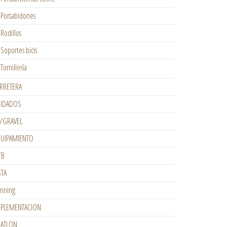
Portabidones
Rodillos
Soportes bicis
Tornillería
RRETERA
IDADOS
/GRAVEL
UIPAMIENTO
TB
STA
nning
PLEMENTACION
IATLON