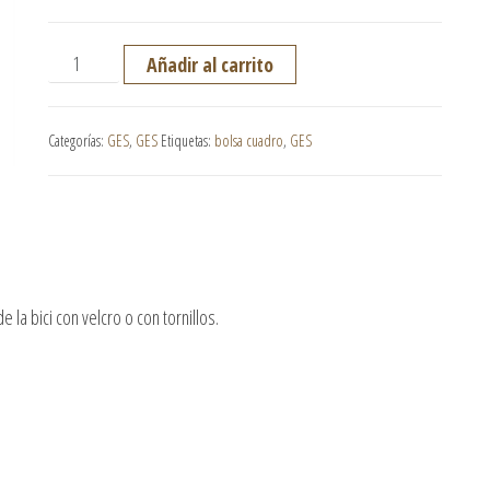
Bolsa cuadro GES dima cantidad
Añadir al carrito
Categorías:
GES
,
GES
Etiquetas:
bolsa cuadro
,
GES
 la bici con velcro o con tornillos.