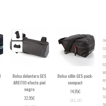
CA
CU
CX
EQ
M
d
Bolsa delantera GES
Bolsa sillín GES pack-
PI
AREITIO efecto piel
compact
Ru
negro
14,95
€
SU
32,95
€
,
GES
GES
TR