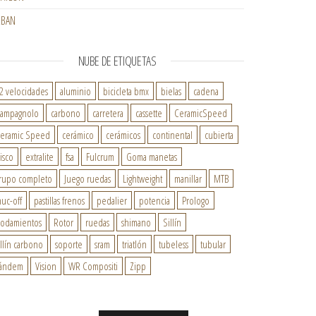
RBAN
NUBE DE ETIQUETAS
2 velocidades
aluminio
bicicleta bmx
bielas
cadena
ampagnolo
carbono
carretera
cassette
CeramicSpeed
eramic Speed
cerámico
cerámicos
continental
cubierta
isco
extralite
fsa
Fulcrum
Goma manetas
rupo completo
Juego ruedas
Lightweight
manillar
MTB
uc-off
pastillas frenos
pedalier
potencia
Prologo
odamientos
Rotor
ruedas
shimano
Sillín
illín carbono
soporte
sram
triatlón
tubeless
tubular
ándem
Vision
WR Compositi
Zipp