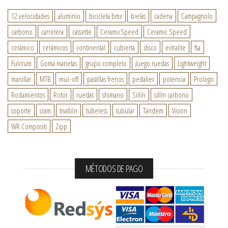
12 velocidades
aluminio
bicicleta bmx
bielas
cadena
Campagnolo
carbono
carretera
cassette
CeramicSpeed
Ceramic Speed
cerámico
cerámicos
continental
cubierta
disco
extralite
fsa
Fulcrum
Goma manetas
grupo completo
Juego ruedas
Lightweight
manillar
MTB
muc-off
pastillas frenos
pedalier
potencia
Prologo
Rodamientos
Rotor
ruedas
shimano
Sillín
sillín carbono
soporte
sram
triatlón
tubeless
tubular
Tándem
Vision
WR Compositi
Zipp
MÉTODOS DE PAGO