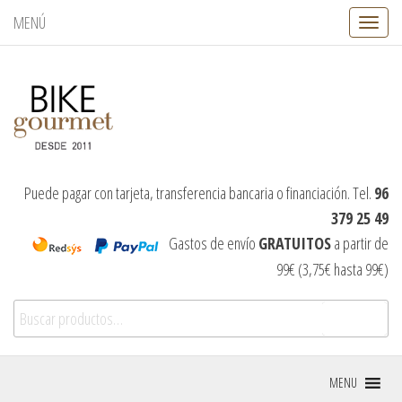
MENÚ
C
a
m
b
i
a
r
n
a
v
Puede pagar con tarjeta, transferencia bancaria o financiación. Tel.
96
e
379 25 49
g
a
Gastos de envío
GRATUITOS
a partir de
c
99€ (3,75€ hasta 99€)
i
ó
Buscar por:
n
Buscar
MENU