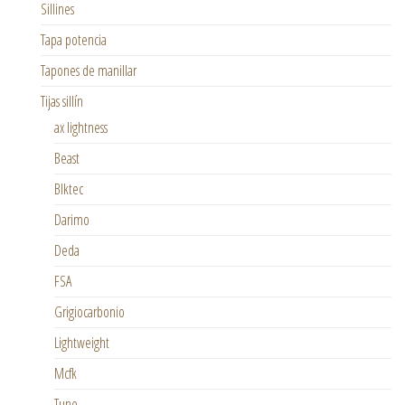
Sillines
Tapa potencia
Tapones de manillar
Tijas sillín
ax lightness
Beast
Blktec
Darimo
Deda
FSA
Grigiocarbonio
Lightweight
Mcfk
Tune