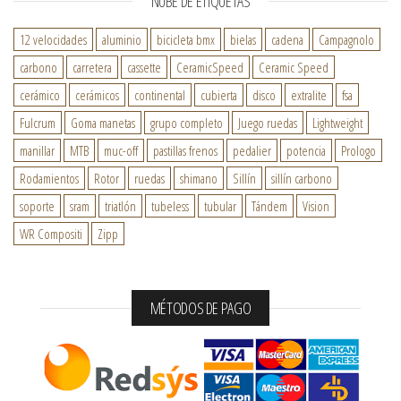
NUBE DE ETIQUETAS
12 velocidades
aluminio
bicicleta bmx
bielas
cadena
Campagnolo
carbono
carretera
cassette
CeramicSpeed
Ceramic Speed
cerámico
cerámicos
continental
cubierta
disco
extralite
fsa
Fulcrum
Goma manetas
grupo completo
Juego ruedas
Lightweight
manillar
MTB
muc-off
pastillas frenos
pedalier
potencia
Prologo
Rodamientos
Rotor
ruedas
shimano
Sillín
sillín carbono
soporte
sram
triatlón
tubeless
tubular
Tándem
Vision
WR Compositi
Zipp
MÉTODOS DE PAGO