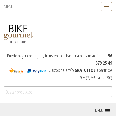
MENÚ
C
a
m
b
i
a
r
n
a
v
Puede pagar con tarjeta, transferencia bancaria o financiación. Tel.
96
e
379 25 49
g
a
Gastos de envío
GRATUITOS
a partir de
c
99€ (3,75€ hasta 99€)
i
ó
Buscar por:
n
Buscar
MENU