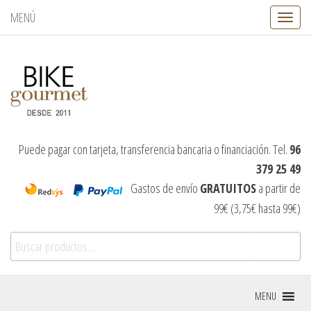
MENÚ
C
a
m
b
i
a
r
n
a
v
Puede pagar con tarjeta, transferencia bancaria o financiación. Tel.
96
e
379 25 49
g
a
Gastos de envío
GRATUITOS
a partir de
c
99€ (3,75€ hasta 99€)
i
ó
Buscar por:
n
Buscar
MENU