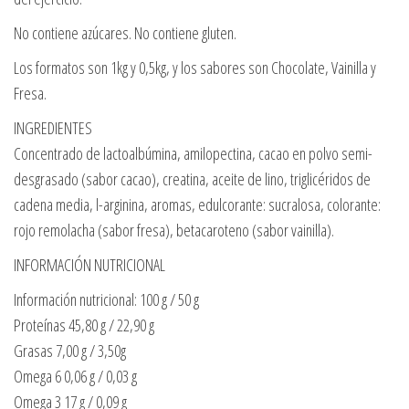
No contiene azúcares. No contiene gluten.
Los formatos son 1kg y 0,5kg, y los sabores son Chocolate, Vainilla y
Fresa.
INGREDIENTES
Concentrado de lactoalbúmina, amilopectina, cacao en polvo semi-
desgrasado (sabor cacao), creatina, aceite de lino, triglicéridos de
cadena media, l-arginina, aromas, edulcorante: sucralosa, colorante:
rojo remolacha (sabor fresa), betacaroteno (sabor vainilla).
INFORMACIÓN NUTRICIONAL
Información nutricional: 100 g / 50 g
Proteínas 45,80 g / 22,90 g
Grasas 7,00 g / 3,50g
Omega 6 0,06 g / 0,03 g
Omega 3 17 g / 0,09 g