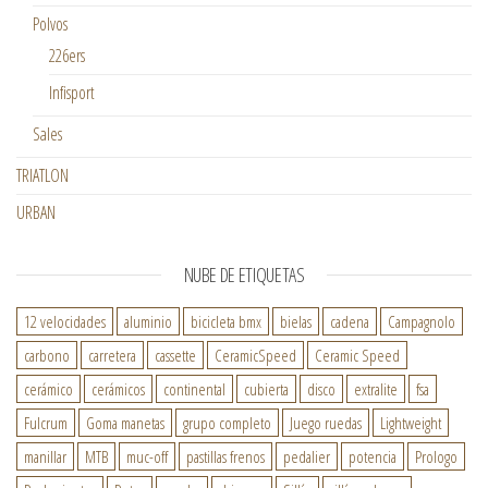
Polvos
226ers
Infisport
Sales
TRIATLON
URBAN
NUBE DE ETIQUETAS
12 velocidades
aluminio
bicicleta bmx
bielas
cadena
Campagnolo
carbono
carretera
cassette
CeramicSpeed
Ceramic Speed
cerámico
cerámicos
continental
cubierta
disco
extralite
fsa
Fulcrum
Goma manetas
grupo completo
Juego ruedas
Lightweight
manillar
MTB
muc-off
pastillas frenos
pedalier
potencia
Prologo