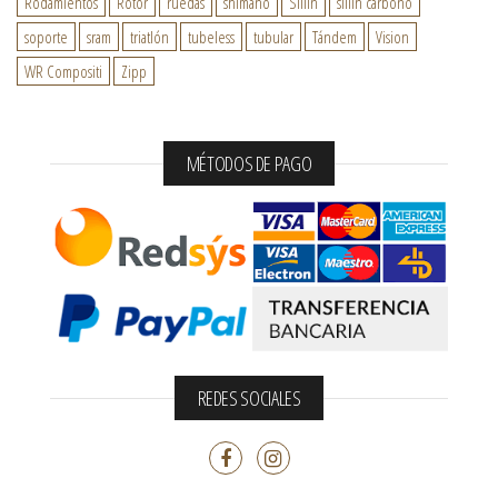
Rodamientos
Rotor
ruedas
shimano
Sillín
sillín carbono
soporte
sram
triatlón
tubeless
tubular
Tándem
Vision
WR Compositi
Zipp
MÉTODOS DE PAGO
REDES SOCIALES