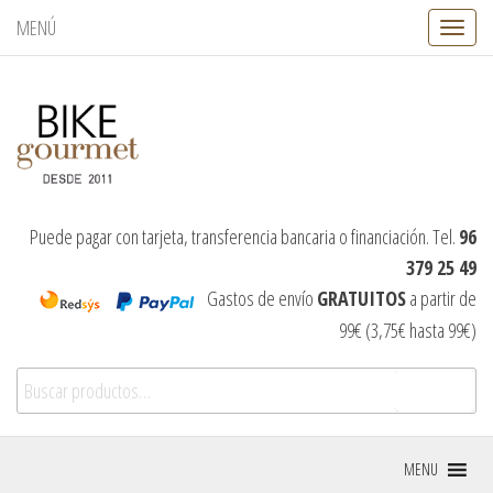
MENÚ
C
a
m
b
i
a
r
n
a
v
Puede pagar con tarjeta, transferencia bancaria o financiación. Tel.
96
e
379 25 49
g
a
Gastos de envío
GRATUITOS
a partir de
c
99€ (3,75€ hasta 99€)
i
ó
Buscar por:
n
Buscar
MENU