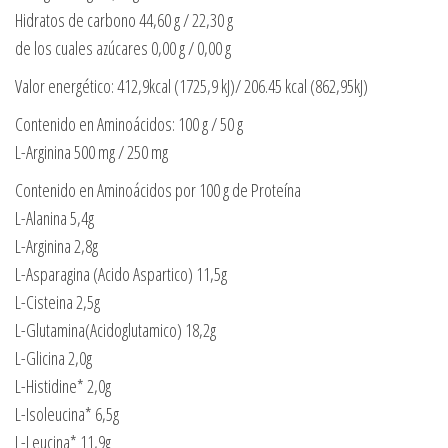
Hidratos de carbono 44,60 g / 22,30 g
de los cuales azúcares 0,00 g / 0,00 g
Valor energético: 412,9kcal (1725,9 kJ)/ 206.45 kcal (862,95kJ)
Contenido en Aminoácidos: 100 g / 50 g
L-Arginina 500 mg / 250 mg
Contenido en Aminoácidos por 100 g de Proteína
L-Alanina 5,4g
L-Arginina 2,8g
L-Asparagina (Acido Aspartico) 11,5g
L-Cisteina 2,5g
L-Glutamina(Acidoglutamico) 18,2g
L-Glicina 2,0g
L-Histidine* 2,0g
L-Isoleucina* 6,5g
L-Leucina* 11,9g