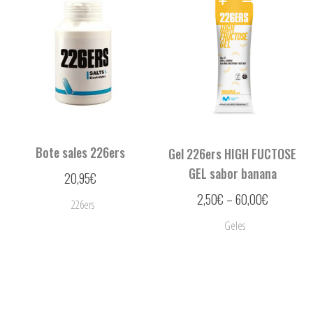
Bote sales 226ers
Gel 226ers HIGH FUCTOSE
GEL sabor banana
20,95
€
2,50
€
–
60,00
€
226ers
Geles