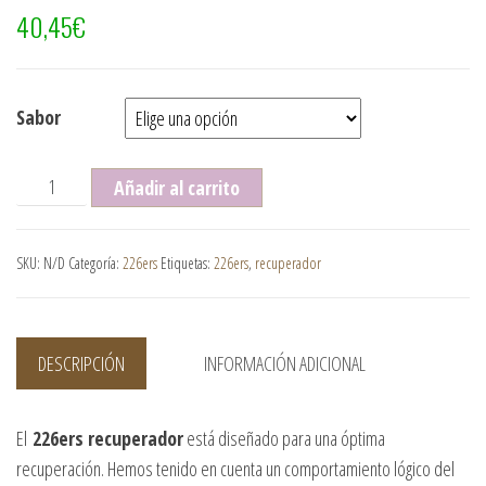
40,45
€
Sabor
Bolsa 226ers recuperador 1 kg. cantidad
Añadir al carrito
SKU:
N/D
Categoría:
226ers
Etiquetas:
226ers
,
recuperador
DESCRIPCIÓN
INFORMACIÓN ADICIONAL
El
226ers recuperador
está diseñado para una óptima
recuperación. Hemos tenido en cuenta un comportamiento lógico del