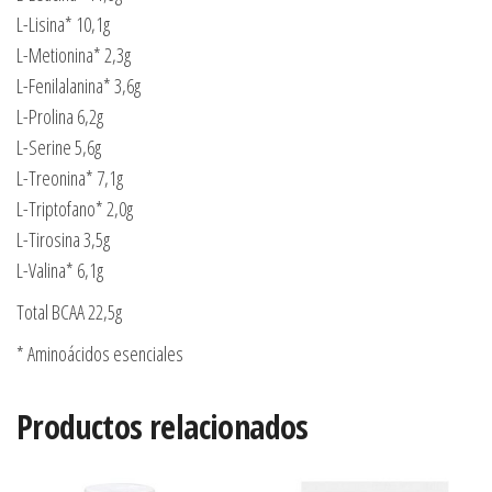
L-Lisina* 10,1g
L-Metionina* 2,3g
L-Fenilalanina* 3,6g
L-Prolina 6,2g
L-Serine 5,6g
L-Treonina* 7,1g
L-Triptofano* 2,0g
L-Tirosina 3,5g
L-Valina* 6,1g
Total BCAA 22,5g
* Aminoácidos esenciales
Productos relacionados