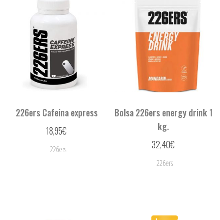
226ers Cafeina express
Bolsa 226ers energy drink 1
kg.
18,95
€
32,40
€
226ers
226ers