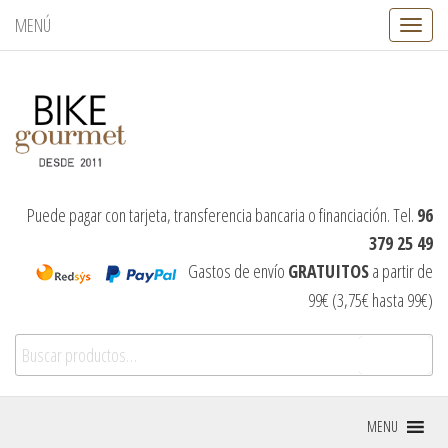
MENÚ
C
a
m
b
i
a
r
n
a
v
Puede pagar con tarjeta, transferencia bancaria o financiación. Tel.
96
e
379 25 49
g
a
Gastos de envío
GRATUITOS
a partir de
c
99€ (3,75€ hasta 99€)
i
ó
Buscar por:
n
Buscar
MENU