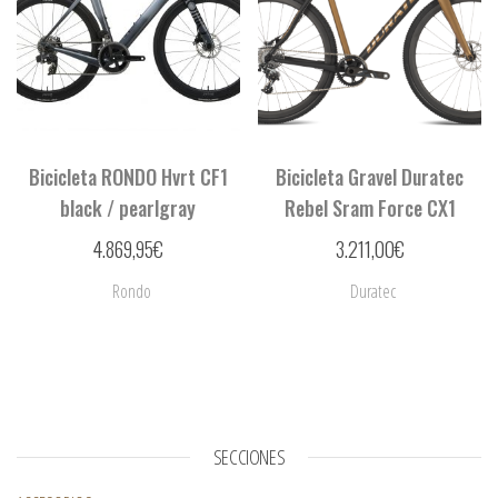
Bicicleta RONDO Hvrt CF1
Bicicleta Gravel Duratec
black / pearlgray
Rebel Sram Force CX1
4.869,95
€
3.211,00
€
Rondo
Duratec
SECCIONES