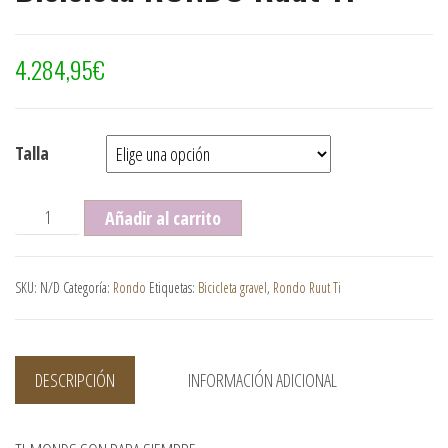
4.284,95
€
Talla
Bicicleta RONDO Ruut Ti cantidad
Añadir al carrito
SKU:
N/D
Categoría:
Rondo
Etiquetas:
Bicicleta gravel
,
Rondo Ruut Ti
DESCRIPCIÓN
INFORMACIÓN ADICIONAL