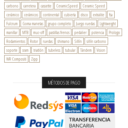
carbono
carretera
cassette
CeramicSpeed
Ceramic Speed
cerámico
cerámicos
continental
cubierta
disco
extralite
fsa
Fulcrum
Goma manetas
grupo completo
Juego ruedas
Lightweight
manillar
MTB
muc-off
pastillas frenos
pedalier
potencia
Prologo
Rodamientos
Rotor
ruedas
shimano
Sillín
sillín carbono
soporte
sram
triatlón
tubeless
tubular
Tándem
Vision
WR Compositi
Zipp
MÉTODOS DE PAGO