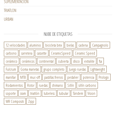
SUPLEMENTACION
TRIATLON
URBAN
NUBE DE ETIQUETAS
12 velocidades
aluminio
bicicleta bmx
bielas
cadena
Campagnolo
carbono
carretera
cassette
CeramicSpeed
Ceramic Speed
cerámico
cerámicos
continental
cubierta
disco
extralite
fsa
Fulcrum
Goma manetas
grupo completo
Juego ruedas
Lightweight
manillar
MTB
muc-off
pastillas frenos
pedalier
potencia
Prologo
Rodamientos
Rotor
ruedas
shimano
Sillín
sillín carbono
soporte
sram
triatlón
tubeless
tubular
Tándem
Vision
WR Compositi
Zipp