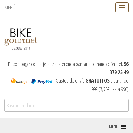
MENÚ
C
a
m
b
i
a
r
n
a
v
Puede pagar con tarjeta, transferencia bancaria o financiación. Tel.
96
e
379 25 49
g
a
Gastos de envío
GRATUITOS
a partir de
c
99€ (3,75€ hasta 99€)
i
ó
Buscar por:
n
Buscar
MENU