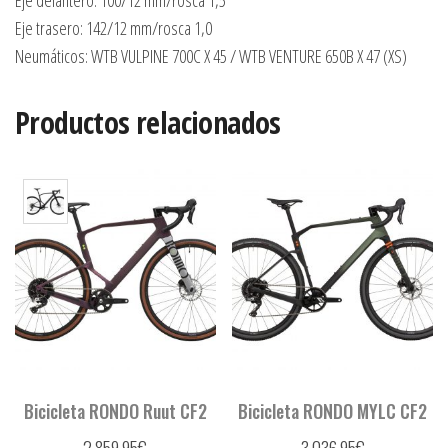
Eje delantero: 100/12 mm/rosca 1,5
Eje trasero: 142/12 mm/rosca 1,0
Neumáticos: WTB VULPINE 700C X 45 / WTB VENTURE 650B X 47 (XS)
Productos relacionados
Bicicleta RONDO Ruut CF2
Bicicleta RONDO MYLC CF2
2.859,95
€
3.036,95
€