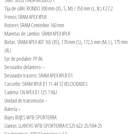
Sillín: SELLE ITALIA MODELO Y
Tija de sillín: RONDO 300 mm (XS, S, M) / 350 mm (L, XL) X 27,2
Frenos SRAM APEX XPLR
Rotores SRAM Centerline 160 mm
Manetas de cambio: SRAM APEX XPLR
Bielas: SRAM APEX 40T 165 (XS), 170 mm (S), 172,5 mm (M, L), 175 mm
(XL)
Eje de pedalier: PF 86
Desviador delantero: –
Desviador trasero: SRAM APEX XPLR D1
Cassette: SRAM XPLR D1 11-44 12 VELOCIDADES
Cadena: CN APEX D1 12S 116LI
Unidad de transmisión –
Batería –
Bujes BUJES WTB SPORTERRA
Llantas: LLANTAS WTB SPORTERRA ICS25 622-25/584-25