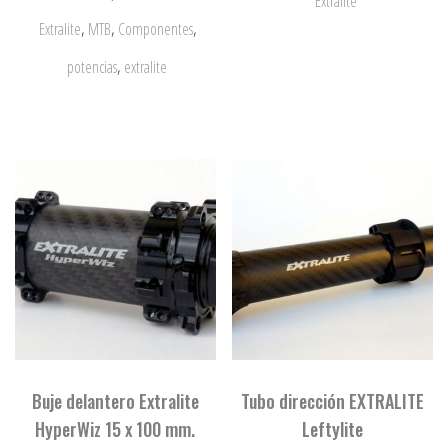
Extralite
,
,
,
Extralite
MTB
Componentes
,
potencias
extralite
Buje delantero Extralite
Tubo dirección EXTRALITE
HyperWiz 15 x 100 mm.
Leftylite