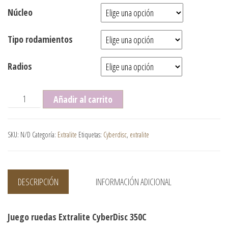
Núcleo
Tipo rodamientos
Radios
Juego ruedas Extralite CyberDisc 350C cantidad
Añadir al carrito
SKU:
N/D
Categoría:
Extralite
Etiquetas:
Cyberdisc
,
extralite
DESCRIPCIÓN
INFORMACIÓN ADICIONAL
Juego ruedas Extralite CyberDisc 350C