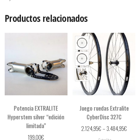
Productos relacionados
Potencia EXTRALITE
Juego ruedas Extralite
Hyperstem silver “edición
CyberDisc 327C
limitada”
2.124,95
€
–
3.484,95
€
199,00
€