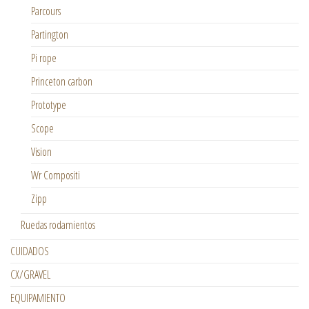
Parcours
Partington
Pi rope
Princeton carbon
Prototype
Scope
Vision
Wr Compositi
Zipp
Ruedas rodamientos
CUIDADOS
CX/GRAVEL
EQUIPAMIENTO