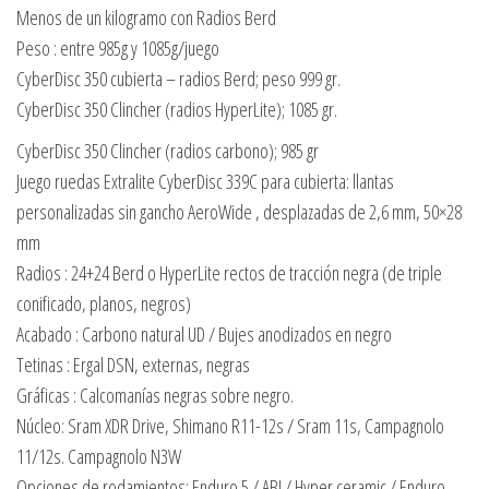
Menos de un kilogramo con Radios Berd
Peso : entre 985g y 1085g/juego
CyberDisc 350 cubierta – radios Berd; peso 999 gr.
CyberDisc 350 Clincher (radios HyperLite); 1085 gr.
CyberDisc 350 Clincher (radios carbono); 985 gr
Juego ruedas Extralite CyberDisc 339C para cubierta: llantas
personalizadas sin gancho AeroWide , desplazadas de 2,6 mm, 50×28
mm
Radios : 24+24 Berd o HyperLite rectos de tracción negra (de triple
conificado, planos, negros)
Acabado : Carbono natural UD / Bujes anodizados en negro
Tetinas : Ergal DSN, externas, negras
Gráficas : Calcomanías negras sobre negro.
Núcleo: Sram XDR Drive, Shimano R11-12s / Sram 11s, Campagnolo
11/12s. Campagnolo N3W
Opciones de rodamientos; Enduro 5 / ABI / Hyper ceramic / Enduro