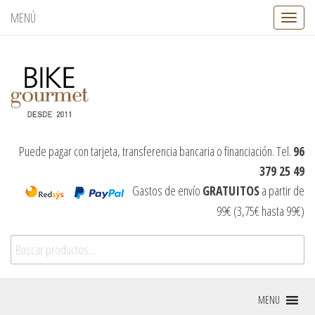
MENÚ
C
a
m
b
i
a
r
n
a
v
Puede pagar con tarjeta, transferencia bancaria o financiación. Tel.
96
e
379 25 49
g
a
Gastos de envío
GRATUITOS
a partir de
c
99€ (3,75€ hasta 99€)
i
ó
Buscar por:
n
Buscar
MENU