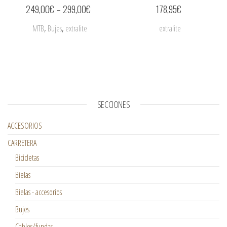
249,00
€
–
299,00
€
178,95
€
,
,
MTB
Bujes
extralite
extralite
SECCIONES
ACCESORIOS
CARRETERA
Bicicletas
Bielas
Bielas - accesorios
Bujes
Cables/fundas