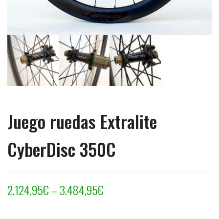
Juego ruedas Extralite
CyberDisc 350C
2.124,95
€
–
3.484,95
€