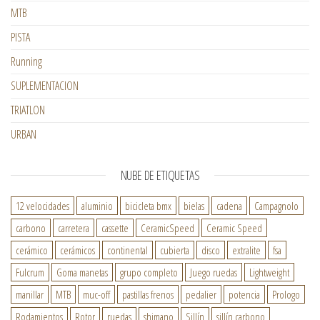
MTB
PISTA
Running
SUPLEMENTACION
TRIATLON
URBAN
NUBE DE ETIQUETAS
12 velocidades
aluminio
bicicleta bmx
bielas
cadena
Campagnolo
carbono
carretera
cassette
CeramicSpeed
Ceramic Speed
cerámico
cerámicos
continental
cubierta
disco
extralite
fsa
Fulcrum
Goma manetas
grupo completo
Juego ruedas
Lightweight
manillar
MTB
muc-off
pastillas frenos
pedalier
potencia
Prologo
Rodamientos
Rotor
ruedas
shimano
Sillín
sillín carbono