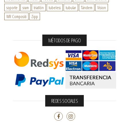
soporte
sram
triatlón
tubeless
tubular
Tándem
Vision
WR Compositi
Zipp
MÉTODOS DE PAGO
REDES SOCIALES