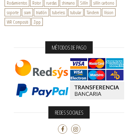
Rodamientos
Rotor
ruedas
shimano
Sillín
sillín carbono
soporte
sram
triatlón
tubeless
tubular
Tándem
Vision
WR Compositi
Zipp
MÉTODOS DE PAGO
REDES SOCIALES