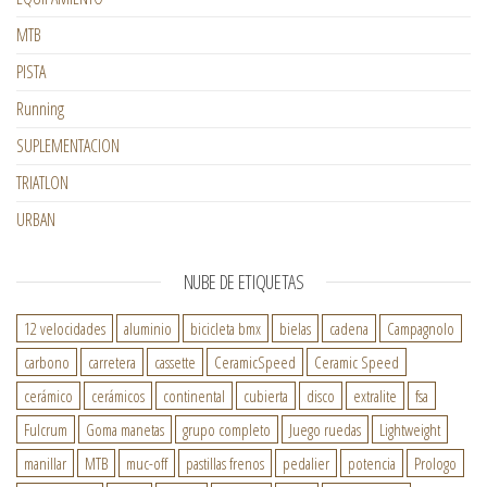
MTB
PISTA
Running
SUPLEMENTACION
TRIATLON
URBAN
NUBE DE ETIQUETAS
12 velocidades
aluminio
bicicleta bmx
bielas
cadena
Campagnolo
carbono
carretera
cassette
CeramicSpeed
Ceramic Speed
cerámico
cerámicos
continental
cubierta
disco
extralite
fsa
Fulcrum
Goma manetas
grupo completo
Juego ruedas
Lightweight
manillar
MTB
muc-off
pastillas frenos
pedalier
potencia
Prologo