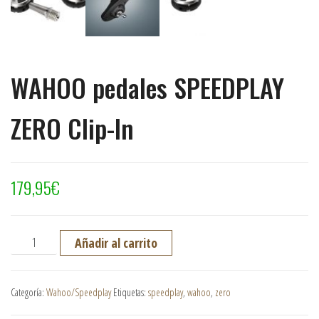
WAHOO pedales SPEEDPLAY
ZERO Clip-In
179,95
€
WAHOO pedales SPEEDPLAY ZERO Clip-In cantidad
Añadir al carrito
Categoría:
Wahoo/Speedplay
Etiquetas:
speedplay
,
wahoo
,
zero