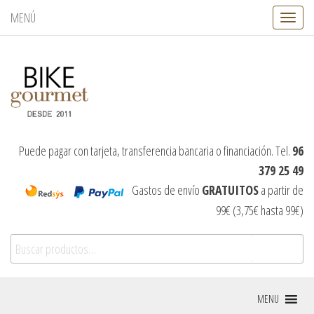
MENÚ
C
a
m
b
i
a
r
n
a
v
Puede pagar con tarjeta, transferencia bancaria o financiación. Tel.
96
e
379 25 49
g
a
Gastos de envío
GRATUITOS
a partir de
c
99€ (3,75€ hasta 99€)
i
ó
Buscar por:
n
Buscar
MENU