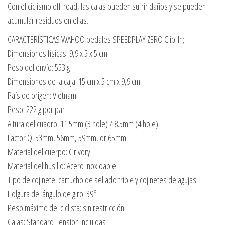
Con el ciclismo off-road, las calas pueden sufrir daños y se pueden
acumular residuos en ellas.
CARACTERÍSTICAS WAHOO pedales SPEEDPLAY ZERO Clip-In;
Dimensiones físicas: 9,9 x 5 x 5 cm
Peso del envío: 553 g
Dimensiones de la caja: 15 cm x 5 cm x 9,9 cm
País de origen: Vietnam
Peso: 222 g por par
Altura del cuadro: 11.5mm (3 hole) / 8.5mm (4 hole)
Factor Q: 53mm, 56mm, 59mm, or 65mm
Material del cuerpo: Grivory
Material del husillo: Acero inoxidable
Tipo de cojinete: cartucho de sellado triple y cojinetes de agujas
Holgura del ángulo de giro: 39°
Peso máximo del ciclista: sin restricción
Calas: Standard Tension incluidas