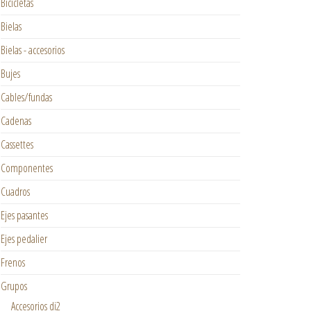
Bicicletas
Bielas
Bielas - accesorios
Bujes
Cables/fundas
NTES 435€ cantidad
Cadenas
Cassettes
Componentes
Cuadros
Ejes pasantes
Ejes pedalier
Frenos
Grupos
Accesorios di2