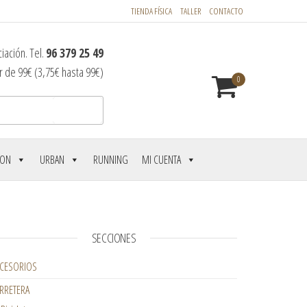
TIENDA FÍSICA
TALLER
CONTACTO
iación. Tel.
96 379 25 49
r de 99€ (3,75€ hasta 99€)
0
Buscar
LON
URBAN
RUNNING
MI CUENTA
SECCIONES
CESORIOS
RRETERA