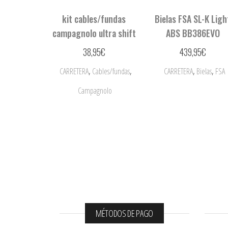
kit cables/fundas
Bielas FSA SL-K Ligh
campagnolo ultra shift
ABS BB386EVO
38,95
€
439,95
€
,
,
,
,
CARRETERA
Cables/fundas
CARRETERA
Bielas
FSA
Campagnolo
MÉTODOS DE PAGO