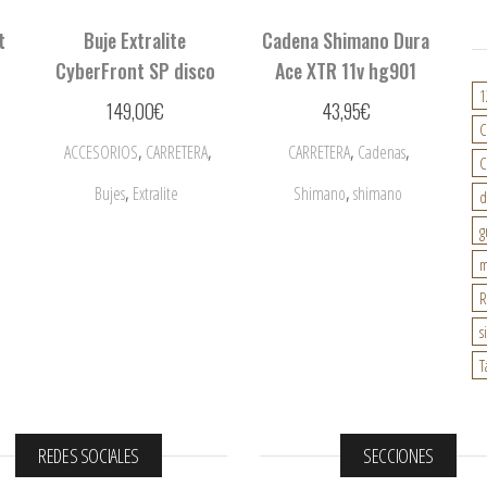
t
Buje Extralite
Cadena Shimano Dura
CyberFront SP disco
Ace XTR 11v hg901
1
149,00
€
43,95
€
C
,
,
,
,
ACCESORIOS
CARRETERA
CARRETERA
Cadenas
C
,
,
Bujes
Extralite
Shimano
shimano
d
g
m
R
s
T
REDES SOCIALES
SECCIONES