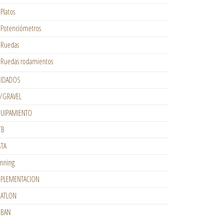
Platos
Potenciómetros
Ruedas
Ruedas rodamientos
IDADOS
/GRAVEL
UIPAMIENTO
TB
STA
nning
PLEMENTACION
IATLON
RBAN