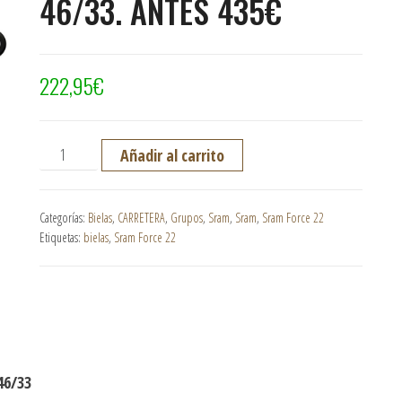
46/33. ANTES 435€
222,95
€
Bielas SRAM Force con platos D1 DUB 172,5 mm 46/33. A
Añadir al carrito
Categorías:
Bielas
,
CARRETERA
,
Grupos
,
Sram
,
Sram
,
Sram Force 22
Etiquetas:
bielas
,
Sram Force 22
46/33