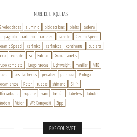
NUBE DE ETIQUETAS
2 velocidades
aluminio
bicicleta bmx
bielas
cadena
ampagnolo
carbono
carretera
cassette
CeramicSpeed
eramic Speed
cerámico
cerámicos
continental
cubierta
isco
extralite
fsa
Fulcrum
Goma manetas
rupo completo
Juego ruedas
Lightweight
manillar
MTB
uc-off
pastillas frenos
pedalier
potencia
Prologo
odamientos
Rotor
ruedas
shimano
Sillín
illín carbono
soporte
sram
triatlón
tubeless
tubular
ándem
Vision
WR Compositi
Zipp
BIKE GOURMET