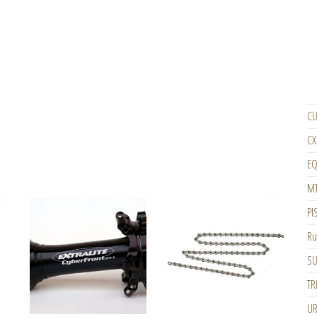
CU
CX
EQ
M
PI
Ru
SU
TR
U