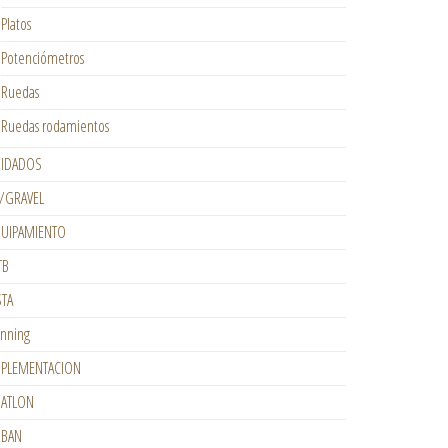
Platos
Potenciómetros
Ruedas
Ruedas rodamientos
IDADOS
/GRAVEL
UIPAMIENTO
TB
STA
nning
PLEMENTACION
IATLON
RBAN