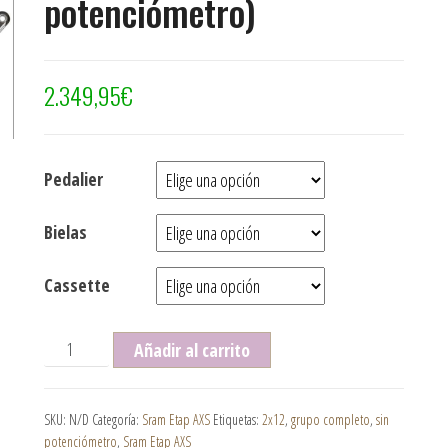
potenciómetro)
2.349,95
€
Pedalier
Bielas
Cassette
Grupo completo Sram Red Etap AXS 2x12 (sin potencióm
Añadir al carrito
SKU:
N/D
Categoría:
Sram Etap AXS
Etiquetas:
2x12
,
grupo completo
,
sin
potenciómetro
,
Sram Etap AXS