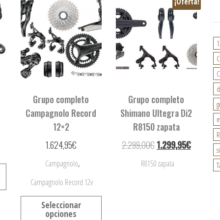
¡Oferta!
1
C
C
d
Grupo completo
Grupo completo
g
Campagnolo Record
Shimano Ultegra Di2
m
12×2
R8150 zapata
R
1.624,95
€
2.299,00
€
1.299,95
€
s
,
Campagnolo
R8150 zapata
T
Campagnolo Record 12v
Seleccionar
opciones