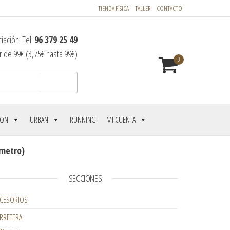
TIENDA FÍSICA
TALLER
CONTACTO
iación. Tel.
96 379 25 49
r de 99€ (3,75€ hasta 99€)
0
Buscar
LON
URBAN
RUNNING
MI CUENTA
ómetro)
SECCIONES
CESORIOS
RRETERA