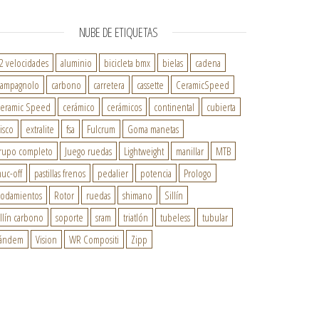
NUBE DE ETIQUETAS
2 velocidades
aluminio
bicicleta bmx
bielas
cadena
ampagnolo
carbono
carretera
cassette
CeramicSpeed
eramic Speed
cerámico
cerámicos
continental
cubierta
isco
extralite
fsa
Fulcrum
Goma manetas
rupo completo
Juego ruedas
Lightweight
manillar
MTB
uc-off
pastillas frenos
pedalier
potencia
Prologo
odamientos
Rotor
ruedas
shimano
Sillín
illín carbono
soporte
sram
triatlón
tubeless
tubular
ándem
Vision
WR Compositi
Zipp