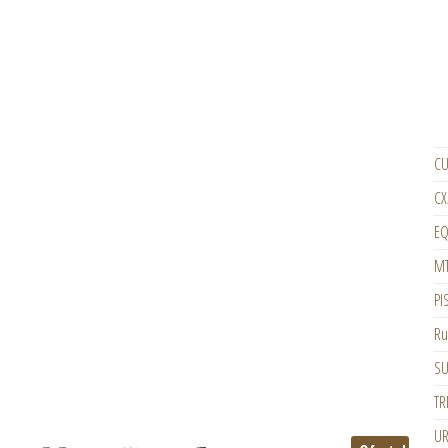
CU
CX
EQ
M
PI
Ru
SU
TR
U