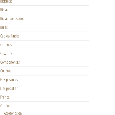
Bicicletas
Bielas
Bielas - accesorios
Bujes
Cables/fundas
Cadenas
Cassettes
Componentes
Cuadros
Ejes pasantes
etro) cantidad
Ejes pedalier
Frenos
Grupos
Accesorios di2