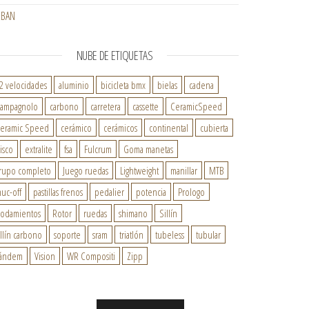
RBAN
NUBE DE ETIQUETAS
2 velocidades
aluminio
bicicleta bmx
bielas
cadena
ampagnolo
carbono
carretera
cassette
CeramicSpeed
eramic Speed
cerámico
cerámicos
continental
cubierta
isco
extralite
fsa
Fulcrum
Goma manetas
rupo completo
Juego ruedas
Lightweight
manillar
MTB
uc-off
pastillas frenos
pedalier
potencia
Prologo
odamientos
Rotor
ruedas
shimano
Sillín
illín carbono
soporte
sram
triatlón
tubeless
tubular
ándem
Vision
WR Compositi
Zipp