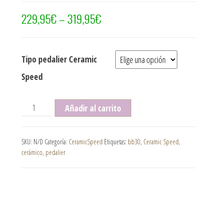
229,95
€
–
319,95
€
Tipo pedalier Ceramic
Speed
Pedalier ceramicSpeed BB30 a 24 cantidad
Añadir al carrito
SKU:
N/D
Categoría:
CeramicSpeed
Etiquetas:
bb30
,
Ceramic Speed
,
cerámico
,
pedalier