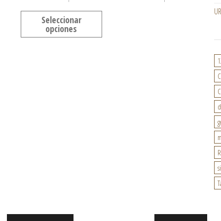
U
Seleccionar
opciones
1
C
C
d
g
m
R
s
T