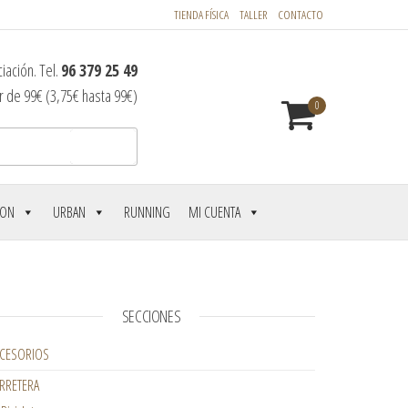
TIENDA FÍSICA
TALLER
CONTACTO
iación. Tel.
96 379 25 49
r de 99€ (3,75€ hasta 99€)
0
Buscar
LON
URBAN
RUNNING
MI CUENTA
SECCIONES
CESORIOS
RRETERA