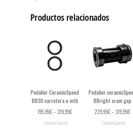
Productos relacionados
Pedalier CeramicSpeed
Pedalier ceramicSpe
BB30 carretera o mtb
BBright sram gxp
195,95
€
–
319,95
€
229,95
€
–
319,95
€
CeramicSpeed
CeramicSpeed