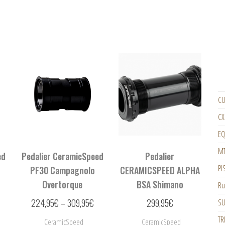
CU
CX
EQ
M
ed
Pedalier CeramicSpeed
Pedalier
PI
PF30 Campagnolo
CERAMICSPEED ALPHA
Overtorque
BSA Shimano
Ru
224,95
€
–
309,95
€
299,95
€
SU
TR
CeramicSpeed
CeramicSpeed