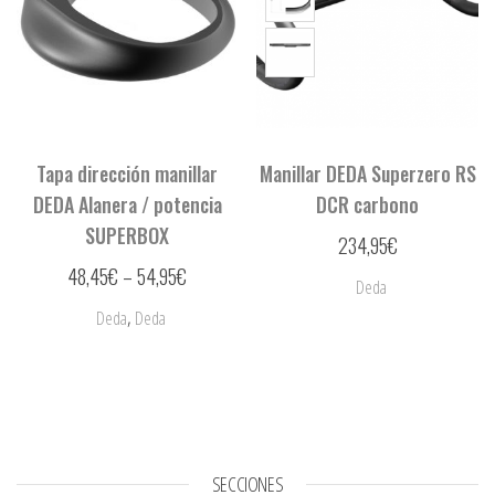
Tapa dirección manillar
Manillar DEDA Superzero RS
DEDA Alanera / potencia
DCR carbono
SUPERBOX
234,95
€
48,45
€
–
54,95
€
Deda
,
Deda
Deda
SECCIONES