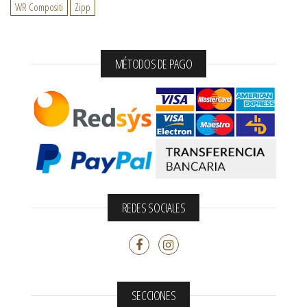
WR Compositi
Zipp
MÉTODOS DE PAGO
REDES SOCIALES
SECCIONES