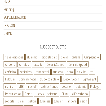
PISTA
Running
SUPLEMENTACION
TRIATLON
URBAN
NUBE DE ETIQUETAS
12 velocidades
aluminio
bicicleta bmx
bielas
cadena
Campagnolo
carbono
carretera
cassette
CeramicSpeed
Ceramic Speed
cerámico
cerámicos
continental
cubierta
disco
extralite
fsa
Fulcrum
Goma manetas
grupo completo
Juego ruedas
Lightweight
manillar
MTB
muc-off
pastillas frenos
pedalier
potencia
Prologo
Rodamientos
Rotor
ruedas
shimano
Sillín
sillín carbono
soporte
sram
triatlón
tubeless
tubular
Tándem
Vision