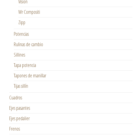
Vision
Wr Compositi
Zipp
Potencias
Rulinas de cambio
Sillines
Tapa potencia
Tapones de manillar
Tijas sillín
Cuadros
Ejes pasantes
Ejes pedalier
Frenos