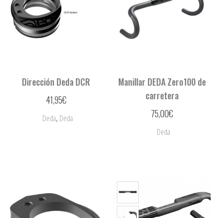
Dirección Deda DCR
Manillar DEDA Zero100 de
carretera
41,95
€
75,00
€
,
Deda
Deda
Deda