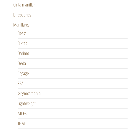
Cinta manillar
Direcciones
Manillares
Beast
Blktec
Darimo
Deda
Engage
FSA
Grigiocarbonio
Lightweight
MCFK
THM