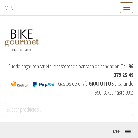
MENÚ
C
a
m
b
i
a
r
n
a
v
Puede pagar con tarjeta, transferencia bancaria o financiación. Tel.
96
e
379 25 49
g
a
Gastos de envío
GRATUITOS
a partir de
c
99€ (3,75€ hasta 99€)
i
ó
Buscar por:
n
Buscar
MENU