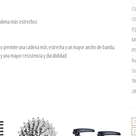
CU
CX
cadena más estrechos
EQ
M
 sólo permite una cadena más estrecha y un mayor ancho de banda,
PI
y una mayor resistencia y durabilidad.
Ru
SU
TR
U
1
C