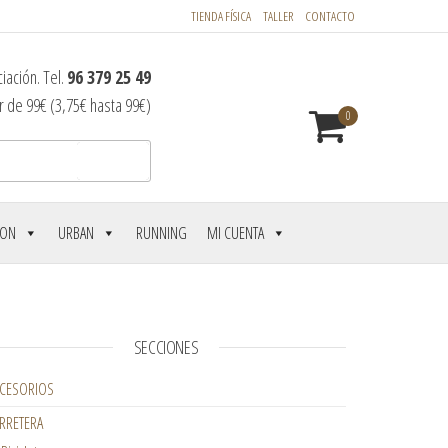
TIENDA FÍSICA
TALLER
CONTACTO
iación. Tel.
96 379 25 49
r de 99€ (3,75€ hasta 99€)
0
Buscar
LON
URBAN
RUNNING
MI CUENTA
SECCIONES
CESORIOS
RRETERA