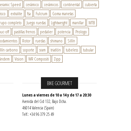
eramic Speed
cerámico
cerámicos
continental
cubierta
isco
extralite
fsa
Fulcrum
Goma manetas
rupo completo
Juego ruedas
Lightweight
manillar
MTB
uc-off
pastillas frenos
pedalier
potencia
Prologo
odamientos
Rotor
ruedas
shimano
Sillín
illín carbono
soporte
sram
triatlón
tubeless
tubular
ándem
Vision
WR Compositi
Zipp
BIKE GOURMET
Lunes a viernes de 10 a 14 y de 17 a 20:30
Avenida del Cid 132, Bajo Dcha.
46014 Valencia (Spain)
Telf.: +34 96 379 25 49
info@bike-gourmet.com