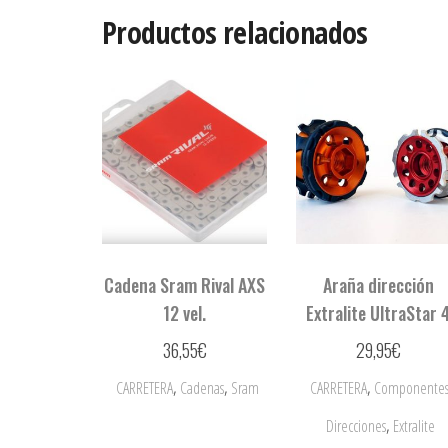
Productos relacionados
Cadena Sram Rival AXS
Araña dirección
12 vel.
Extralite UltraStar 
36,55
€
29,95
€
,
,
,
CARRETERA
Cadenas
Sram
CARRETERA
Componente
,
Direcciones
Extralite