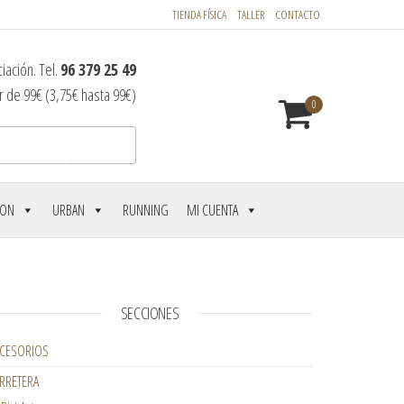
TIENDA FÍSICA
TALLER
CONTACTO
iación. Tel.
96 379 25 49
r de 99€ (3,75€ hasta 99€)
0
Buscar
LON
URBAN
RUNNING
MI CUENTA
SECCIONES
CESORIOS
RRETERA