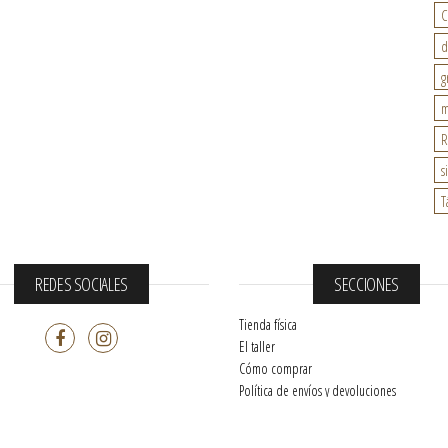
C
d
g
m
R
s
T
REDES SOCIALES
SECCIONES
Tienda física
El taller
Cómo comprar
Política de envíos y devoluciones