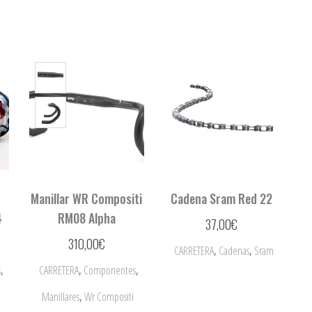
Manillar WR Compositi
Cadena Sram Red 22
4
RM08 Alpha
37,00
€
310,00
€
,
,
CARRETERA
Cadenas
Sram
,
,
,
s
CARRETERA
Componentes
,
Manillares
Wr Compositi