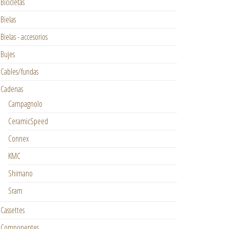
Bicicletas
Bielas
Bielas - accesorios
Bujes
Cables/fundas
Cadenas
Campagnolo
CeramicSpeed
Connex
KMC
Shimano
Sram
Cassettes
Componentes