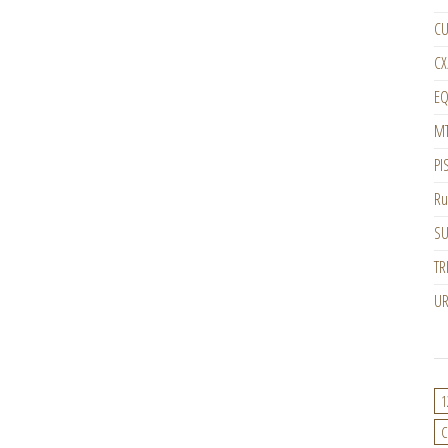
CU
CX
EQ
M
PI
Ru
SU
TR
U
1
C