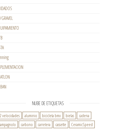
IDADOS
/GRAVEL
UIPAMIENTO
TB
STA
nning
PLEMENTACION
IATLON
RBAN
NUBE DE ETIQUETAS
2 velocidades
aluminio
bicicleta bmx
bielas
cadena
ampagnolo
carbono
carretera
cassette
CeramicSpeed