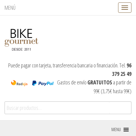
MENÚ
C
a
m
b
i
a
r
n
a
v
Puede pagar con tarjeta, transferencia bancaria o financiación. Tel.
96
e
379 25 49
g
a
Gastos de envío
GRATUITOS
a partir de
c
99€ (3,75€ hasta 99€)
i
ó
Buscar por:
n
Buscar
MENU