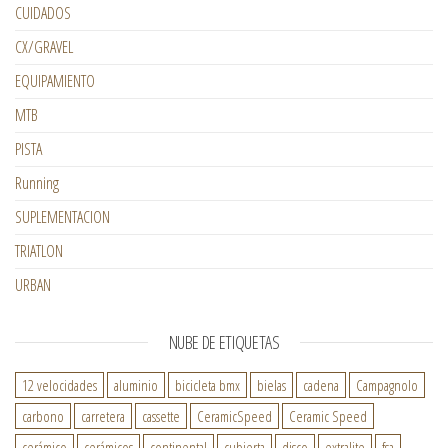
CUIDADOS
CX/GRAVEL
EQUIPAMIENTO
MTB
PISTA
Running
SUPLEMENTACION
TRIATLON
URBAN
NUBE DE ETIQUETAS
12 velocidades
aluminio
bicicleta bmx
bielas
cadena
Campagnolo
carbono
carretera
cassette
CeramicSpeed
Ceramic Speed
cerámico
cerámicos
continental
cubierta
disco
extralite
fsa