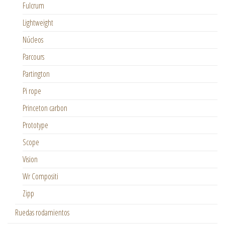
Fulcrum
Lightweight
Núcleos
Parcours
Partington
Pi rope
Princeton carbon
Prototype
Scope
Vision
Wr Compositi
Zipp
Ruedas rodamientos