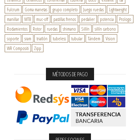
Fulcrum
Goma manetas
grupo completo
Juego ruedas
Lightweight
manillar
MTB
muc-off
pastillas frenos
pedalier
potencia
Prologo
Rodamientos
Rotor
ruedas
shimano
Sillín
sillín carbono
soporte
sram
triatlón
tubeless
tubular
Tándem
Vision
WR Compositi
Zipp
MÉTODOS DE PAGO
REDES SOCIALES