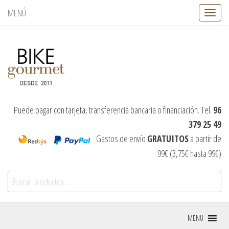
MENÚ
C
a
m
b
i
a
r
n
a
v
Puede pagar con tarjeta, transferencia bancaria o financiación. Tel.
96
e
379 25 49
g
a
Gastos de envío
GRATUITOS
a partir de
c
99€ (3,75€ hasta 99€)
i
ó
Buscar por:
n
Buscar
MENU