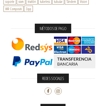
soporte
sram
triatlón
tubeless
tubular
Tándem
Vision
WR Compositi
Zipp
MÉTODOS DE PAGO
REDES SOCIALES