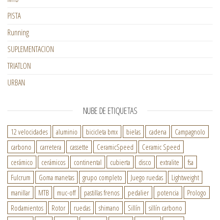
PISTA
Running
SUPLEMENTACION
TRIATLON
URBAN
NUBE DE ETIQUETAS
12 velocidades
aluminio
bicicleta bmx
bielas
cadena
Campagnolo
carbono
carretera
cassette
CeramicSpeed
Ceramic Speed
cerámico
cerámicos
continental
cubierta
disco
extralite
fsa
Fulcrum
Goma manetas
grupo completo
Juego ruedas
Lightweight
manillar
MTB
muc-off
pastillas frenos
pedalier
potencia
Prologo
Rodamientos
Rotor
ruedas
shimano
Sillín
sillín carbono